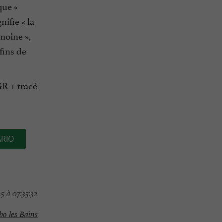
que «
ifie « la
moine »,
 fins de
GR + tracé
ARIO
5 à 07:35:32
o les Bains