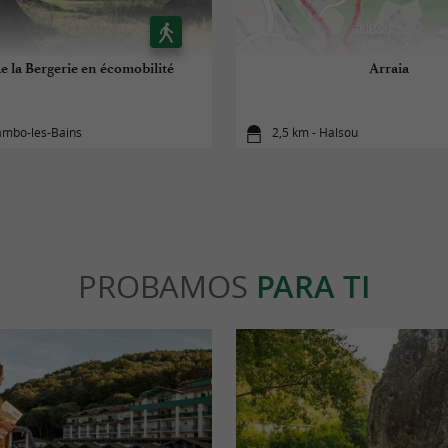
e la Bergerie en écomobilité
Arraia
ambo-les-Bains
2,5 km - Halsou
PROBAMOS
PARA TI