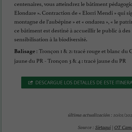
centenaires, vous atteindrez le bâtiment pédagogi
Elondare ». Contraction de « Elorri Mendi » qui sign
montagne de l’aubépine » et « ondarea », « le patri
ce bâtiment est destiné à accueillir le public à des
sensibilisation à la biodiversité.
Tronçon 1 & 2: tracé rouge et blanc du 
Balisage :
jaune du PR - Tronçon 3 & 4 : tracé jaune du PR
DESCARGUE LOS DETALLES DE ESTE ITINER
última actualización :
10/01/202
Source :
Sirtaqui
|
OT Camb