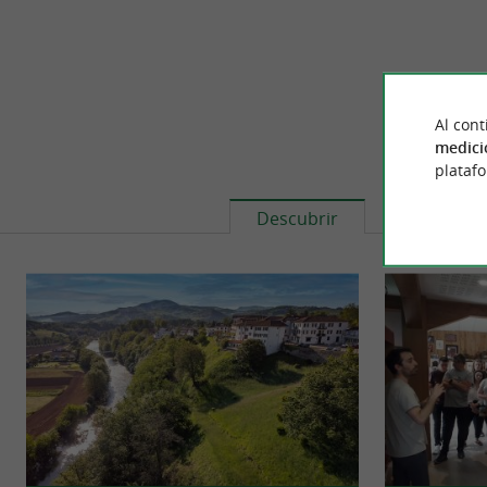
Al cont
medici
plataf
Descubrir
Informaci