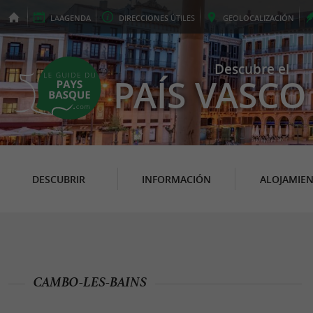
LA
AGENDA
DIRECCIONES
ÚTILES
GEO
LOCALIZACIÓN
Descubre el
PAÍS VASCO
DESCUBRIR
INFORMACIÓN
ALOJAMIE
CAMBO-LES-BAINS