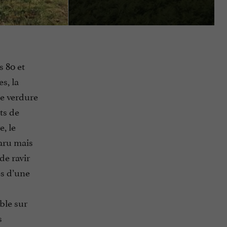
s 80 et
s, la
de verdure
ts de
e, le
aru mais
de ravir
es d’une
ble sur
s