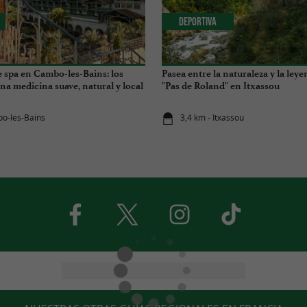
Deportiva
 spa en Cambo-les-Bains: los
Pasea entre la naturaleza y la leye
na medicina suave, natural y local
"Pas de Roland" en Itxassou
o-les-Bains
3,4 km - Itxassou