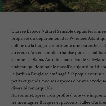
Classée Espace Naturel Sensible depuis les année
propriété du département des Pyrénées Atlantique
colline de la bergerie représente une parenthèse 
au cœur d’un ensemble urbanisé pour les habitan
Cambo les Bains. Autrefois haut-lieu de villégiatur
château qui dominait le massif a aujourd’hui disp
le jardin à l’anglaise aménagé à l’époque continue 
petits et grands avec ses espèces d’arbres exotiqu
diversité remarquable.
Au sommet, après avoir profité d’une vue imprena
les montagnes Basques et parcouru l’allée d’arbre