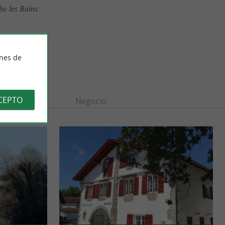
o les Bains
ines de
CEPTO
n
Ocio
Negocio