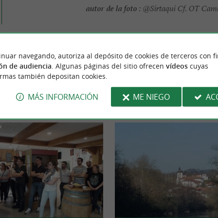
autor de la foto :
@Sirtaqui Cf. OT Camb
inuar navegando, autoriza al depósito de cookies de terceros con f
PARA DESCUBRIR
ALREDEDOR
ón de audiencia
. Algunas páginas del sitio ofrecen
vídeos
cuyas
ormas también depositan cookies.
MÁS INFORMACIÓN
ME NIEGO
AC
ón
Alojamiento
Salir a comer
Degustació