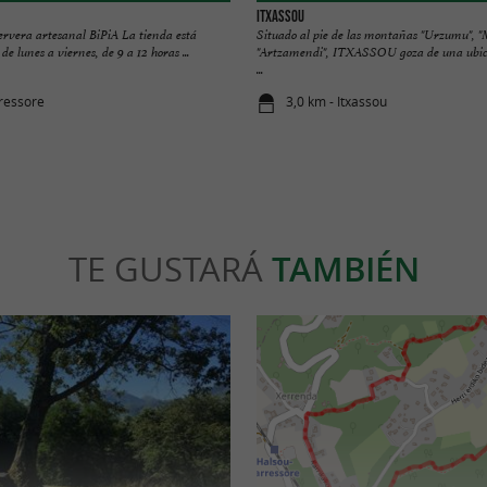
ITXASSOU
ervera artesanal BiPiA La tienda está
Situado al pie de las montañas "Urzumu", 
de lunes a viernes, de 9 a 12 horas ...
"Artzamendi", ITXASSOU goza de una ubica
...
rressore
3,0 km - Itxassou
TE GUSTARÁ
TAMBIÉN