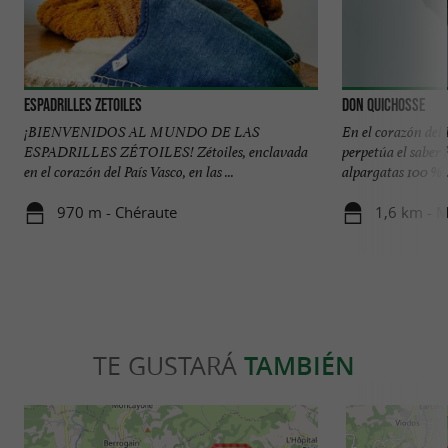
Espadrilles Zetoiles
Don Quichosse
¡BIENVENIDOS AL MUNDO DE LAS
En el corazón d
ESPADRILLES ZÉTOILES! Zétoiles, enclavada
perpetúa el saber
en el corazón del País Vasco, en las ...
alpargatas 100 % .
970 m - Chéraute
1,6 km - 
TE GUSTARÁ
TAMBIÉN