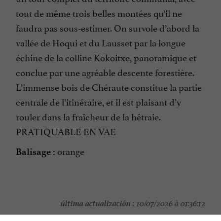
tout de même trois belles montées qu’il ne
faudra pas sous-estimer. On survole d’abord la
vallée de Hoqui et du Lausset par la longue
échine de la colline Kokoitxe, panoramique et
conclue par une agréable descente forestière.
L’immense bois de Chéraute constitue la partie
centrale de l’itinéraire, et il est plaisant d’y
rouler dans la fraîcheur de la hêtraie.
PRATIQUABLE EN VAE
orange
Balisage :
última actualización :
10/07/2026 à 01:36:12