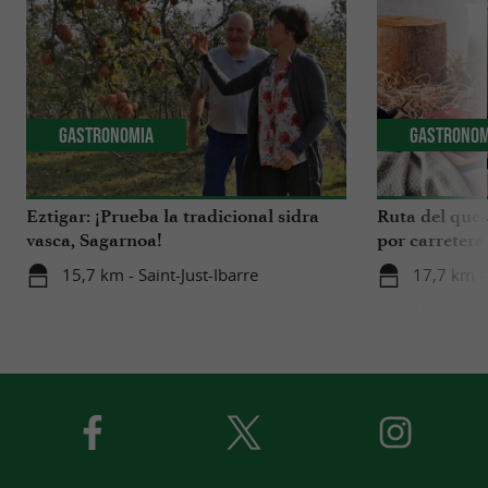
Gastronomia
Gastronom
Eztigar: ¡Prueba la tradicional sidra
Ruta del ques
vasca, Sagarnoa!
por carretera
Iraty
15,7 km - Saint-Just-Ibarre
17,7 km -