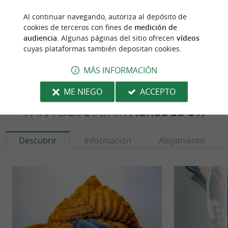
Source :
Sirtaqui
| Communauté d'Agglomération Pays
Al continuar navegando, autoriza al depósito de
Basque
cookies de terceros con fines de
medición de
autor de la foto :
@Sirtaqui Cf. Communauté
audiencia
. Algunas páginas del sitio ofrecen
vídeos
cuyas plataformas también depositan cookies.
d'Agglomération Pays Basque
MÁS INFORMACIÓN
ME NIEGO
ACCEPTO
PARA DESCUBRIR
ALREDEDOR
Descubrir
Información
Alojamiento