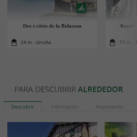
Des 2 côtés de la Bidassoa
Rando V
24 m - Urruña
77 m - 
PARA DESCUBRIR
ALREDEDOR
Descubrir
Información
Alojamiento