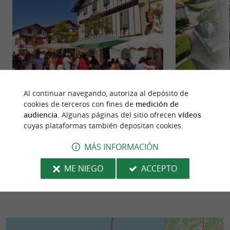
Urrugne
Castillo de Urtubi
Al continuar navegando, autoriza al depósito de
cookies de terceros con fines de
medición de
Urrugne es ante todo una zona agrícola de 5000
Castillo de Urtub
audiencia
. Algunas páginas del sitio ofrecen
vídeos
hectáreas entre la punta de Socoa, el bidassoa y la
obligada en el Paí
cuyas plataformas también depositan cookies.
cima del Rhune, ...
Luz. ¿Qué hacer en
MÁS INFORMACIÓN
57 m - Urruña
1,0 km - S
ME NIEGO
ACCEPTO