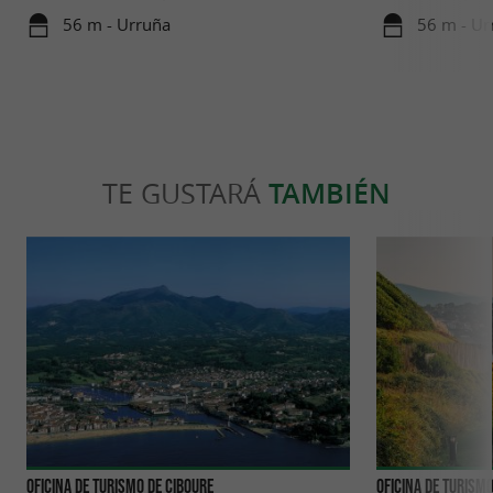
cerca de la montaña
56 m - Urruña
56 m - Ur
TE GUSTARÁ
TAMBIÉN
Oficina de Turismo de Ciboure
Oficina de Turismo