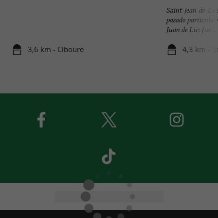
Saint-Jean-de-Luz
pasado particular
Juan de Luz fue ...
3,6 km - Ciboure
4,3 km - S