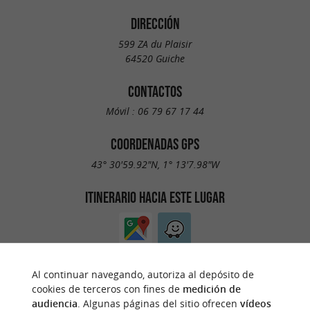
DIRECCIÓN
599 ZA du Plaisir
64520 Guiche
CONTACTOS
Móvil :
06 79 67 17 44
COORDENADAS GPS
43° 30'59.92"N, 1° 13'7.98"W
ITINERARIO HACIA ESTE LUGAR
Al continuar navegando, autoriza al depósito de
cookies de terceros con fines de
medición de
audiencia
. Algunas páginas del sitio ofrecen
vídeos