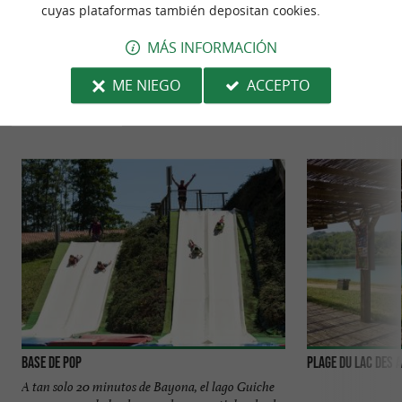
cuyas plataformas también depositan cookies.
MÁS INFORMACIÓN
PARA DESCUBRIR
ALREDEDOR
ME NIEGO
ACCEPTO
Descubrir
Información
Alojamiento
Base de Pop
Plage du Lac des 
A tan solo 20 minutos de Bayona, el lago Guiche