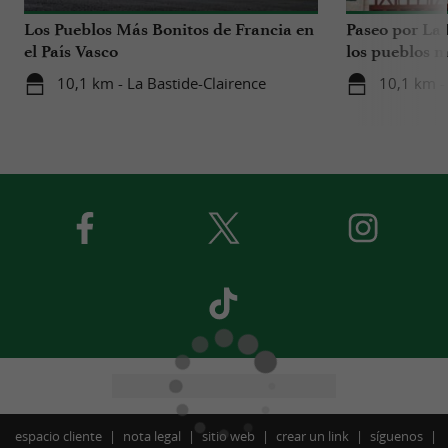
Los Pueblos Más Bonitos de Francia en
Paseo por La 
el País Vasco
los pueblos m
10,1 km - La Bastide-Clairence
10,1 km -
espacio cliente
nota legal
sitio web
crear un link
síguenos