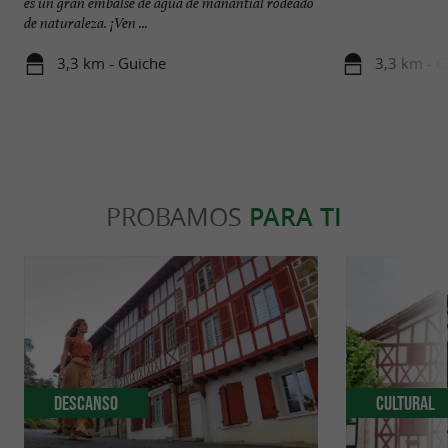
es un gran embalse de agua de manantial rodeado
de naturaleza. ¡Ven ...
3,3 km - Guiche
3,3 km - G
PROBAMOS
PARA TI
Descanso
Cultural