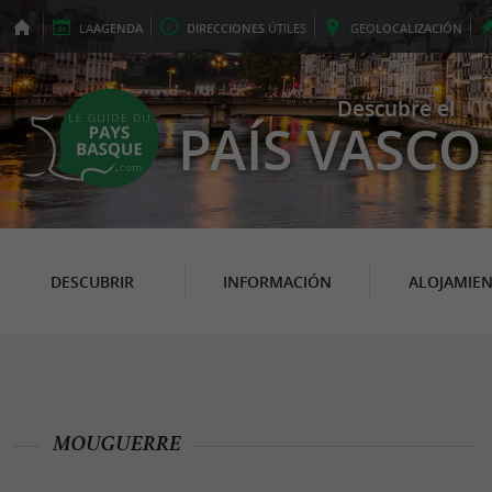
LA
AGENDA
DIRECCIONES
ÚTILES
GEO
LOCALIZACIÓN
Descubre el
PAÍS VASCO
DESCUBRIR
INFORMACIÓN
ALOJAMIE
MOUGUERRE