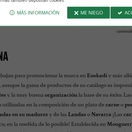
ormas también depositan cookies.
MÁS INFORMACIÓN
ME NIEGO
AC
contenid
NA
abajan para promocionar la marca en
y más allá
Euskadi
, aunque la gama de productos de su catálogo es impresi
y la muy buena
la base de su éxito. La
les
organización
o utilizadas en la composición de un plato de
o
carne
pe
y de las
o
¡Las
adas en su madurez
Landas
Navarra
car
sco, en la medida de lo posible! Establecida en
Mouguerr