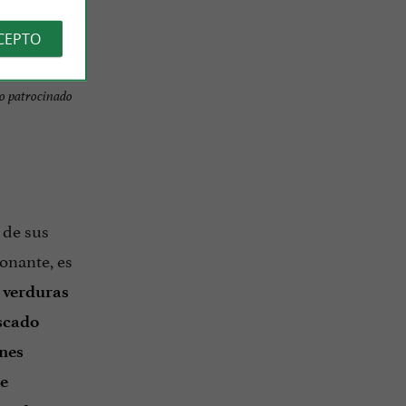
CEPTO
o patrocinado
 de sus
onante, es
s
verduras
scado
nes
e