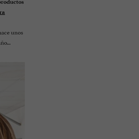
productos
ra
hace unos
ño...