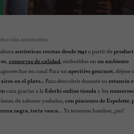
elabora
a partir de
auténticas recetas
desde 1942
product
,
, embutidos en
ros
conservas de calidad
un ambiente
aprovechar en casa! Para un
, déjese
aperitivo gourmet
e
... Para descubrir durante su
aires en el plato
estancia e
casa gracias a la
y los
en
Ederki online tienda
numeroso
ciones de sabores yodados,
,
con pimiento de Espelette
,
… Ya tenemos hambre, ¿no?
ereza negra
torta vasca