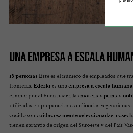
plataf
UNA EMPRESA A ESCALA HUMA
Este es el número de empleados que tr
18 personas
fronteras.
es una
Ederki
empresa a escala humana
el amor por el buen hacer, las
materias primas
nob
utilizadas en preparaciones culinarias vegetarianas 
cocido son
,
cuidadosamente seleccionadas
cosech
tienen garantía de origen del Suroeste y del País Va