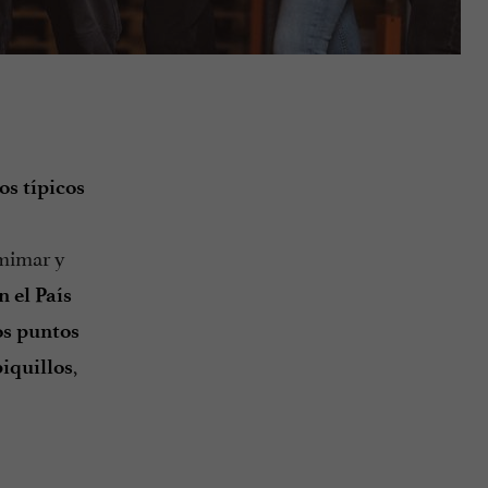
os típicos
 mimar y
n el País
s puntos
,
piquillos