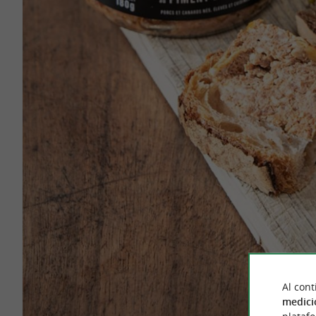
Al cont
medici