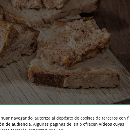
inuar navegando, autoriza al depósito de cookies de terceros con f
ón de audiencia
. Algunas páginas del sitio ofrecen
vídeos
cuyas