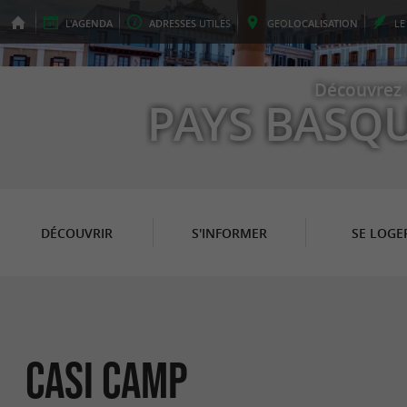
L'
AGENDA
ADRESSES
UTILES
GEO
LOCALISATION
L
Découvrez 
PAYS BASQ
DÉCOUVRIR
S'INFORMER
SE LOGE
Casi Camp