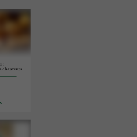
 :
s chanteurs
es