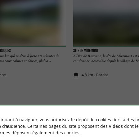
rroques
Site de Miremont
un lac qui se situe à juste 20 minutes de
À l’Est de Bayonne, le site de Miremont est 
es eaux calmes et douces, plaira ...
randonnée, accessible depuis le village de Bar
iche
4,8 km - Bardos
NOUS AVONS TESTÉ
POUR VOU
inuant à naviguer, vous autorisez le dépôt de cookies tiers à des fi
 d'audience
. Certaines pages du site proposent des
vidéos
dont le
ormes déposent également des cookies.