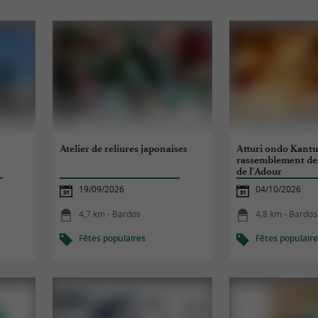
Atelier de reliures japonaises
Atturi ondo Kantuz
rassemblement de
de l'Adour
19/09/2026
04/10/2026
4,7 km - Bardos
4,8 km - Bardos
Fêtes populaires
Fêtes populair