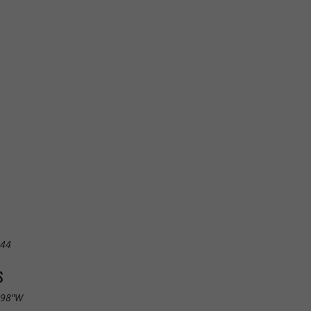
 44
S
.98"W