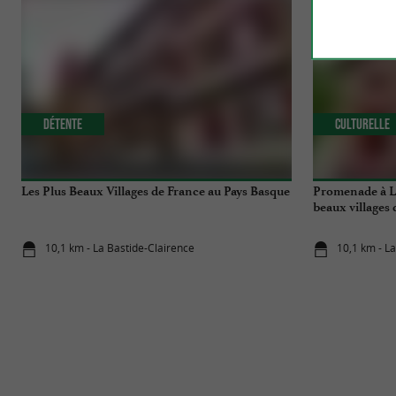
Détente
Culturelle
Les Plus Beaux Villages de France au Pays Basque
Promenade à La
beaux villages
10,1 km - La Bastide-Clairence
10,1 km - L