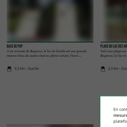
Base de Pop
Plage du Lac des A
À 20 minutes de Bayonne, le lac de Guiche est une grande
Voici une plage sur 
réserve d'eau de source situé en pleine nature. Venez ...
Bayonne. Ce lac et s
3,3 km - Guiche
3,3 km - Gu
En cont
mesure
platef