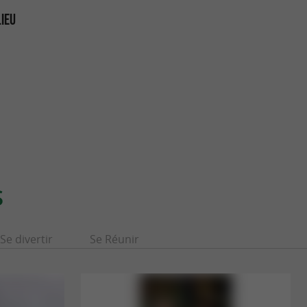
LIEU
S
Se divertir
Se Réunir