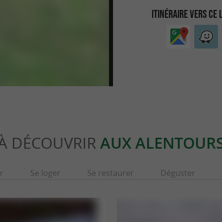
ITINÉRAIRE VERS CE 
À DÉCOUVRIR
AUX ALENTOUR
r
Se loger
Se restaurer
Déguster