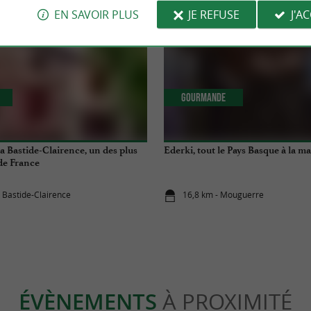
EN SAVOIR PLUS
JE REFUSE
J'A
Gourmande
 Bastide-Clairence, un des plus
Ederki, tout le Pays Basque à la m
 de France
a Bastide-Clairence
16,8 km - Mouguerre
ÉVÈNEMENTS
À PROXIMITÉ