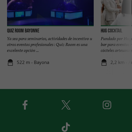
Quiz Room Bayonne
HUG COCKTAIL
Ya sea para seminarios, actividades de incentivo u
Fundado por Hugo
otros eventos profesionales : Quiz Room es una
bar para eventos e
excelente opción ...
cócteles artesanales
522 m - Bayona
2,2 km - A