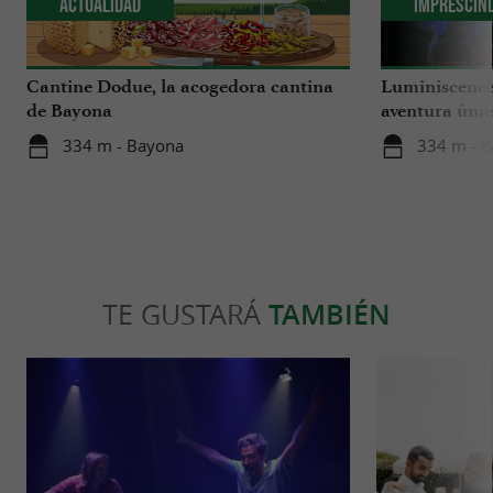
Actualidad
Imprescin
Cantine Dodue, la acogedora cantina
Luminiscence
de Bayona
aventura únic
catedral de S
334 m - Bayona
334 m - 
TE GUSTARÁ
TAMBIÉN