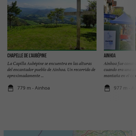
Chapelle de l'Aubépine
Ainhoa
La Capilla Aubépine se encuentra en las alturas
Ainhoa fue constru
del encantador pueblo de Ainhoa. Un recorrido de
cuando era una sa
aproximadamente ...
montaña en el cam
779 m - Ainhoa
977 m - A