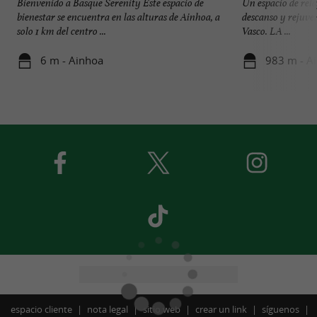
Bienvenido a Basque Serenity Este espacio de
Un espacio de rel
bienestar se encuentra en las alturas de Ainhoa, a
descanso y rejuven
solo 1 km del centro ...
Vasco. LA ...
6 m - Ainhoa
983 m - A
espacio cliente
nota legal
sitio web
crear un link
síguenos