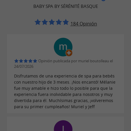
Para que quede constancia, fue
BABY SPA BY SÉRÉNITÉ BASQUE
Laura
quien abrió
SEVENUS
(ex nadadora profesional)
184 Opinión
el
en
cerca de
primer Baby Spa
Inglaterra,
.
Londres
El collarín* (de 3 a 8 meses) según
las
Opinión publicada por muriel boutolleau el
fue seleccionado por
normas CE
24/07/2026
fisioterapeutas y osteópatas. Solo mantiene
Disfrutamos de una experiencia de spa para bebés
con nuestro hijo de 3 meses. ¡Nos encantó! Mélanie
la cabeza fuera del agua.
En ningún caso
fue muy amable e hizo todo lo posible para que la
.
aguantará el peso del bebé
experiencia fuera inolvidable para nosotros y muy
divertida para él. Muchísimas gracias, ¡volveremos
El body buoy (8 a 18 meses) permite la
para su primer cumpleaños! Muriel y Jeff
flotación sin arnés con inmersión completa
de la parte inferior del cuerpo para
aprovechar al máximo los chorros de