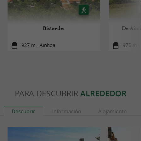
Bistaeder
De Ainh
927 m - Ainhoa
975 m -
PARA DESCUBRIR
ALREDEDOR
Descubrir
Información
Alojamiento