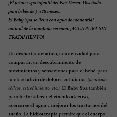
¡El primer spa infantil del País Vasco! Diseñado
para bebés de 3 a 18 meses.
El Baby Spa se llena con agua de manantial
natural de la montaña cercana. ¡AGUA PURA SIN
TRATAMIENTO!
Un
, una
despertar acuático
actividad para
, un
compartir
descubrimiento de
y
, pero
movimientos
sensaciones para el bebé
también
alivio de dolores cotidianos
(dentición,
El
también
cólicos, estreñimiento, etc.).
Baby Spa
permite
,
fortalecer el vínculo afectivo
y
acercarse al agua
mejorar los trastornos del
.
permite que
sueño
La hidroterapia
el cuerpo