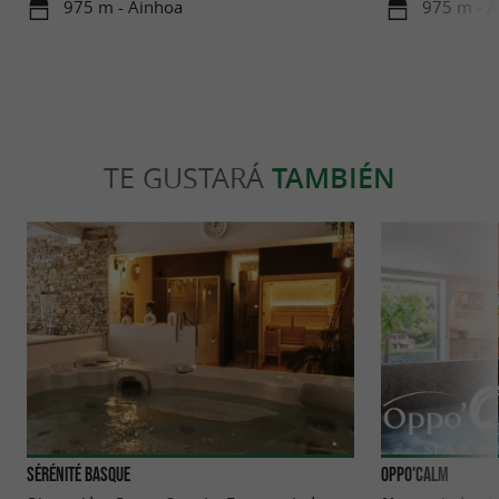
975 m - Ainhoa
975 m - A
TE GUSTARÁ
TAMBIÉN
Sérénité Basque
Oppo'Calm