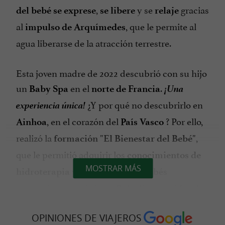
,
y se
gracias
del bebé se exprese
se libere
relaje
al
, que le permite al
impulso de Arquímedes
agua liberarse de la atracción terrestre.
Esta joven madre de 2022 descubrió con su hijo
¡Una
un
en el
.
Baby Spa
norte de Francia
experiencia única!
¿Y por qué no descubrirlo en
, en el corazón del
? Por ello,
Ainhoa
País Vasco
realizó la
,
formación "El Bienestar del Bebé"
que le permitió adquirir los
conocimientos de
MOSTRAR MÁS
y
para bebés
hidroterapia
seguridad
necesarios para abrir un
y
Baby Spa
cuidar de
.
su hijo en familia
OPINIONES DE VIAJEROS