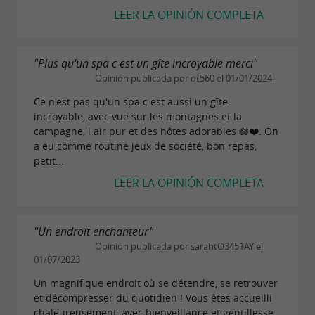
LEER LA OPINIÓN COMPLETA
"Plus qu'un spa c est un gîte incroyable merci"
Opinión publicada por ot560 el 01/01/2024
Ce n'est pas qu'un spa c est aussi un gîte
incroyable, avec vue sur les montagnes et la
campagne, l air pur et des hôtes adorables 🪷❤️. On
a eu comme routine jeux de société, bon repas,
petit...
LEER LA OPINIÓN COMPLETA
"Un endroit enchanteur"
Opinión publicada por sarahtO3451AY el
01/07/2023
Un magnifique endroit où se détendre, se retrouver
et décompresser du quotidien ! Vous êtes accueilli
chaleureusement, avec bienveillance et gentillesse.