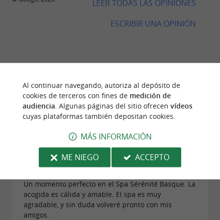
LEER TODAS LAS OPINIONES
ESCRIBIR UNA OPINIÓN
PAQUETE TRÍO BABY SPA
3 sesiones Hydro' - 150€ + 75€ si son
gemelos
OPINIONES DE VIAJEROS
Al continuar navegando, autoriza al depósito de
BABY SPA BY SÉRÉNITÉ BASQUE
cookies de terceros con fines de
medición de
OPCIÓN DE MASAJE*
audiencia
. Algunas páginas del sitio ofrecen
vídeos
cuyas plataformas también depositan cookies.
7 Opinión
Sesión Post Hydro 20 minutos - 20€
MÁS INFORMACIÓN
"Relajación perfecta"
ME NIEGO
ACCEPTO
Opinión publicada por drouarde64 el
05/02/2026
Un momento perfecto en el Spa Sérénité Basque. La
acogida es cálida y amable. El spa es muy
agradable, y sin duda volveré pronto con mis
amigos.