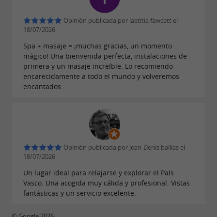
hidromasaje.
Opinión publicada por laetitia fawcett el
Máximo dos acompañantes
18/07/2026
(no niños salvo
Spa + masaje = ¡muchas gracias, un momento
que no haya otra posibilidad o se trate de
mágico! Una bienvenida perfecta, instalaciones de
.
gemelos)
primera y un masaje increíble. Lo recomiendo
encarecidamente a todo el mundo y volveremos
El(los) bebé(s) estará(n) bajo la
encantados.
responsabilidad de los padres durante toda
la sesión.
Mínimo 15 días entre dos sesiones de Baby
Spa.
Opinión publicada por Jean-Denis ballias el
18/07/2026
Un lugar ideal para relajarse y explorar el País
Vasco. Una acogida muy cálida y profesional. Vistas
MI PRIMER SPA PARA BEBÉS
fantásticas y un servicio excelente.
1 sesión Hydro' - 55€ + 25€ si son gemelos
© Google 2026