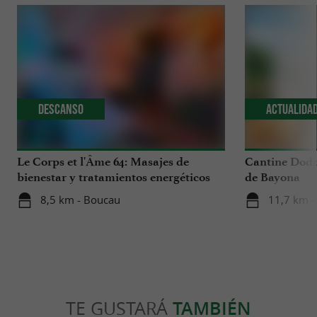
Descanso
Actualida
Le Corps et l'Âme 64: Masajes de
Cantine Dodu
bienestar y tratamientos energéticos
de Bayona
en el País Vasco
8,5 km - Boucau
11,7 km -
TE GUSTARÁ
TAMBIÉN