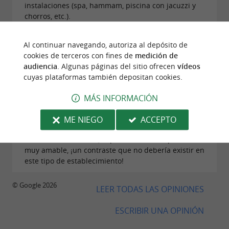
instalaciones (spa, hammam, piscina con jacuzzi y
chorros, etc.).
Al continuar navegando, autoriza al depósito de
cookies de terceros con fines de
medición de
audiencia
. Algunas páginas del sitio ofrecen
vídeos
cuyas plataformas también depositan cookies.
Opinión publicada por houma web el
24/07/2026
MÁS INFORMACIÓN
La persona encargada de la gestión de las piscinas
arruina la experiencia… Las instalaciones son
ME NIEGO
ACCEPTO
estupendas, pero uno se va con una sensación de
tensión. Por otro lado, el personal de recepción es
muy amable, ¡un contraste que no debería existir en
este tipo de establecimiento!
© Google 2026
LEER TODAS LAS OPINIONES
ESCRIBIR UNA OPINIÓN