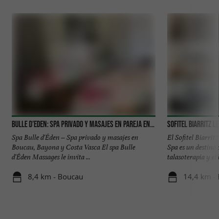
Bulle d’Eden: spa privado y masajes en pareja en la costa vasca
Sofitel Biarritz 
Spa Bulle d'Éden – Spa privado y masajes en
El Sofitel Biarri
Boucau, Bayona y Costa Vasca El spa Bulle
Spa es un destino 
d'Éden Massages le invita ...
talasoterapia y el 
8,4 km - Boucau
14,4 km - 