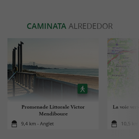
CAMINATA
ALREDEDOR
Promenade Littorale Victor
La voie ver
Mendiboure
9,4 km - Anglet
10,5 km