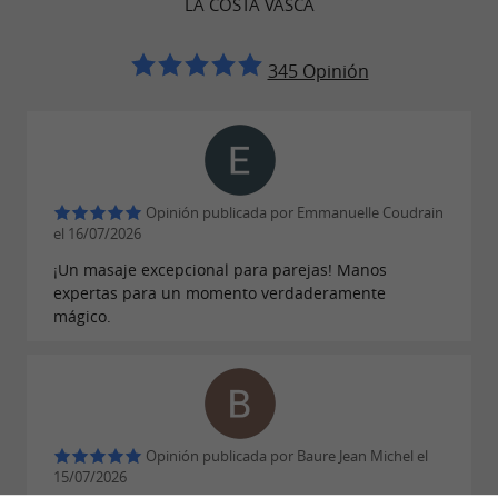
LA COSTA VASCA
con nuestros cheques regalo, válidos durante
un año y canjeables por todos nuestros
345 Opinión
servicios:
masajes para parejas, tratamientos
de spa privados y tratamientos faciales y
. Ideales para cumpleaños,
corporales
celebraciones, despedidas de soltera o
Opinión publicada por Emmanuelle Coudrain
sorpresas románticas.
el 16/07/2026
A un paso de
¡Un masaje excepcional para parejas! Manos
Bayona, Anglet, Biarritz, Ondres
expertas para un momento verdaderamente
, el
es el
y Tarnos
balneario Bulle d'Éden
mágico.
refugio de bienestar por excelencia en el País
Vasco. Y para prolongar la experiencia, alójese
en nuestro
bed and breakfast L'Éden
, ubicado en el mismo complejo.
Enchanté
Opinión publicada por Baure Jean Michel el
15/07/2026