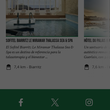
Sofitel Biarritz Le Miramar Thalassa Sea & Spa
Hôtel du Palais Bi
El Sofitel Biarritz Le Miramar Thalassa Sea &
Un santuario de b
Spa es un destino de referencia para la
auténtico remanso
talasoterapia y el bienestar ...
Guerlain, con 3.00
7,4 km - Biarritz
7,6 km - Bi