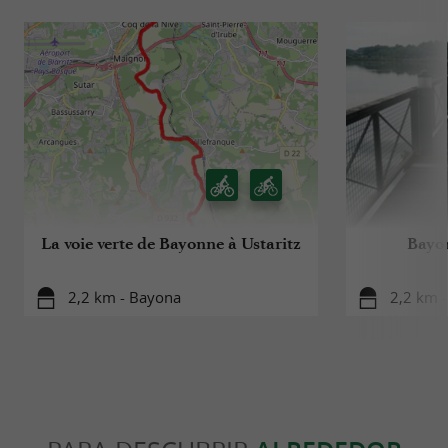
La voie verte de Bayonne à Ustaritz
Bayon
2,2 km - Bayona
2,2 km 