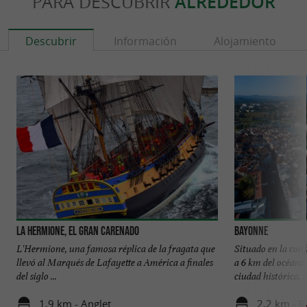
PARA DESCUBRIR
ALREDEDOR
Descubrir
Información
Alojamiento
La Hermione, el gran carenado
Bayonne
L'Hermione, una famosa réplica de la fragata que
Situado en la conf
llevó al Marqués de Lafayette a América a finales
a 6 km del océano
del siglo ...
ciudad histórica, ..
1,9 km - Anglet
2,2 km - 