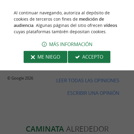
Excelente experiencia con atención profesional.
Al continuar navegando, autoriza al depósito de
cookies de terceros con fines de
medición de
audiencia
. Algunas páginas del sitio ofrecen
vídeos
cuyas plataformas también depositan cookies.
Opinión publicada por Marie Dominique
MÁS INFORMACIÓN
Destouesse el 04/07/2026
ME NIEGO
ACCEPTO
Una experiencia excepcional con una masajista que
tiene manos mágicas. Sin duda volveré.
© Google 2026
LEER TODAS LAS OPINIONES
ESCRIBIR UNA OPINIÓN
CAMINATA
ALREDEDOR