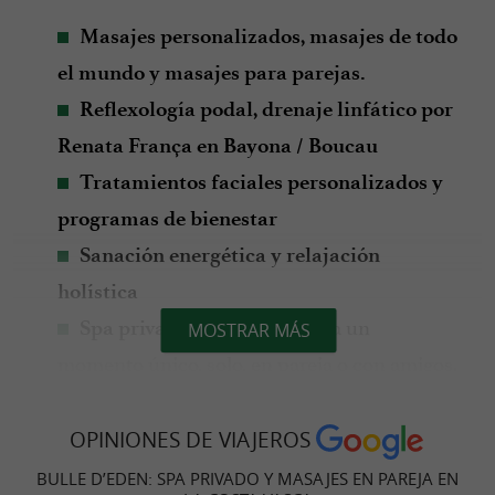
Masajes personalizados, masajes de todo
el mundo y masajes para parejas.
Reflexología podal, drenaje linfático por
Renata França en Bayona / Boucau
Tratamientos faciales personalizados y
programas de bienestar
Sanación energética y relajación
holística
para un
Spa privado con jacuzzi
MOSTRAR MÁS
momento único, solo, en pareja o con amigos.
: burbujas y dulces
Opciones gourmet
para realzar su experiencia.
OPINIONES DE VIAJEROS
: regala felicidad
Cheques regalo de bienestar
BULLE D’EDEN: SPA PRIVADO Y MASAJES EN PAREJA EN