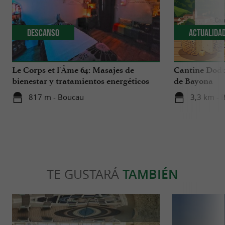
Descanso
Actualida
Le Corps et l'Âme 64: Masajes de
Cantine Dodu
bienestar y tratamientos energéticos
de Bayona
en el País Vasco
817 m - Boucau
3,3 km - 
TE GUSTARÁ
TAMBIÉN