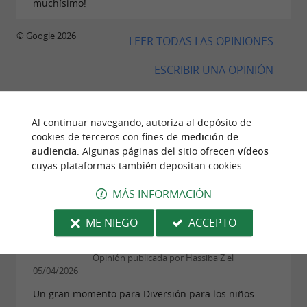
muchísimo!
© Google 2026
LEER TODAS LAS OPINIONES
ESCRIBIR UNA OPINIÓN
Al continuar navegando, autoriza al depósito de
cookies de terceros con fines de
medición de
OPINIONES DE VIAJEROS
audiencia
. Algunas páginas del sitio ofrecen
vídeos
cuyas plataformas también depositan cookies.
QUIZ ROOM BAYONNE
MÁS INFORMACIÓN
31 Opinión
ME NIEGO
ACCEPTO
"Un gran descubrimiento"
Opinión publicada por Hassiba Z el
05/04/2026
Un gran momento para Diversión para los niños