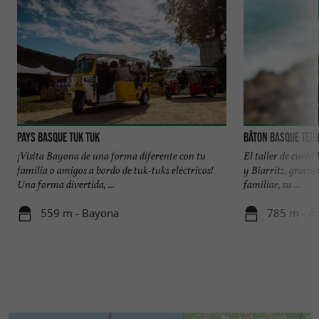
Pays Basque TUK TUK
Bâton basque Terr
¡Visita Bayona de una forma diferente con tu
El taller de cuchi
familia o amigos a bordo de tuk-tuks eléctricos!
y Biarritz, gracia
Una forma divertida, ...
familiar, su ...
559 m - Bayona
785 m - An