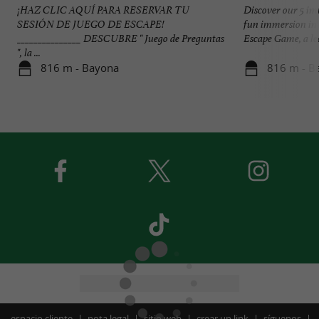
¡HAZ CLIC AQUÍ PARA RESERVAR TU
Discover our 5 i
SESIÓN DE JUEGO DE ESCAPE!
fun immersion in
_______________ DESCUBRE " Juego de Preguntas
Escape Game, a lea
", la ...
816 m - Bayona
816 m - B
espacio cliente
nota legal
sitio web
crear un link
síguenos