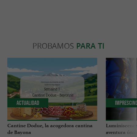
PROBAMOS
PARA TI
Actualidad
Imprescin
Cantine Dodue, la acogedora cantina
Luminiscence
de Bayona
aventura únic