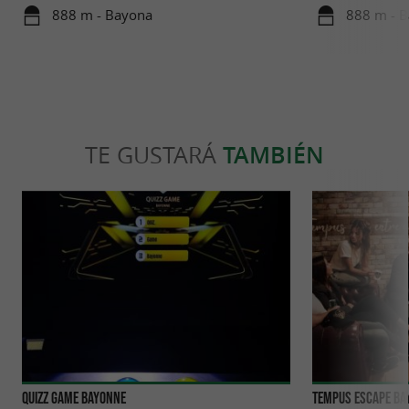
catedral de S
888 m - Bayona
888 m - 
TE GUSTARÁ
TAMBIÉN
Quizz Game Bayonne
Tempus Escape Ba