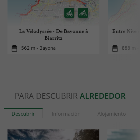
La Vélodyssée - De Bayonne à
Entre Nive 
Biarritz
562 m - Bayona
888 m -
PARA DESCUBRIR
ALREDEDOR
Descubrir
Información
Alojamiento