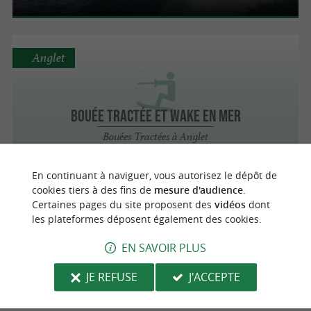
Anglet
Bouée tractée et wake en mer
Bouées Tractées à Anglet
En continuant à naviguer, vous autorisez le dépôt de
cookies tiers à des fins de
mesure d'audience
.
Anglet
Certaines pages du site proposent des
vidéos
dont
les plateformes déposent également des cookies.
EN SAVOIR PLUS
Sortie pêche en mer et wake
Ski Nautique / Wakeboard à Anglet
JE REFUSE
J'ACCEPTE