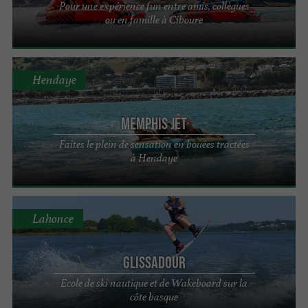
Pour une expérience fun entre amis, collègues
ou en famille à Ciboure
Hendaye
Memphis Jet
Faites le plein de sensation en bouées tractées
à Hendaye
Lahonce
Glissadour
Ecole de ski nautique et de Wakeboard sur la
côte basque