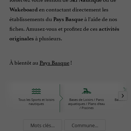
en contactant directement les
Wakeboard
établissements du
à l’aide de nos
Pays Basque
fiches. Amusez-vous et profitez de ces
activités
à plusieurs.
originales
À bientôt au
!
Pays Basque
Tous les Sports et loisirs
Bases de Loisirs / Parcs
Bateaux / V
nautiques
aquatiques / Plans d'eau
/ Piscines
Mots clés...
Commune...