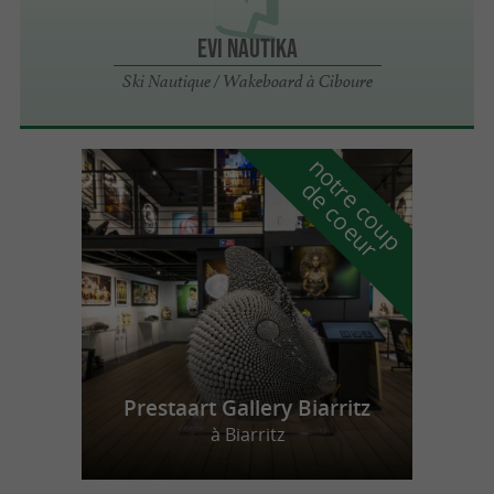
Evi Nautika
Ski Nautique / Wakeboard à Ciboure
n
o
t
e
c
o
u
p
e
c
o
e
u
r
d
r
Prestaart Gallery Biarritz
à Biarritz