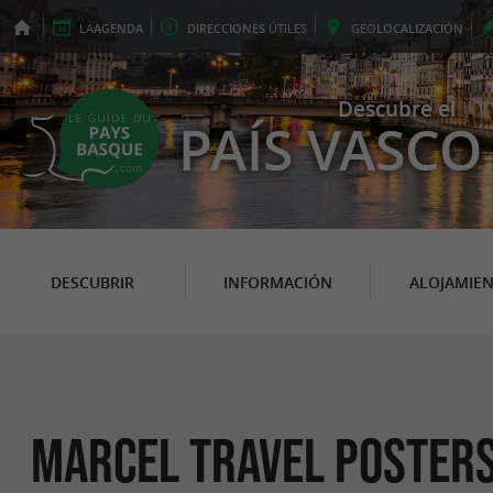
LA
AGENDA
DIRECCIONES
ÚTILES
GEO
LOCALIZACIÓN
Descubre el
PAÍS VASCO
DESCUBRIR
INFORMACIÓN
ALOJAMIE
Marcel Travel Poster