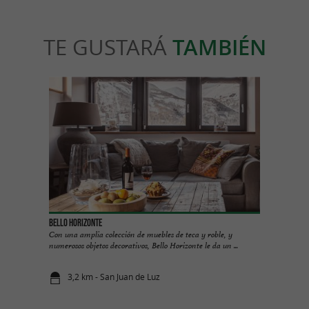
TE GUSTARÁ
TAMBIÉN
Bello Horizonte
Con una amplia colección de muebles de teca y roble, y
numerosos objetos decorativos, Bello Horizonte le da un ...
3,2 km - San Juan de Luz