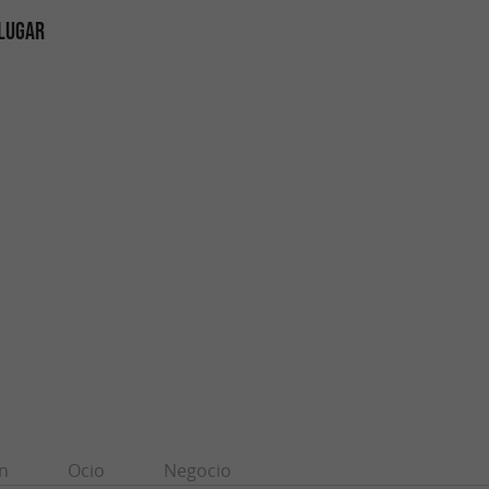
 LUGAR
n
Ocio
Negocio