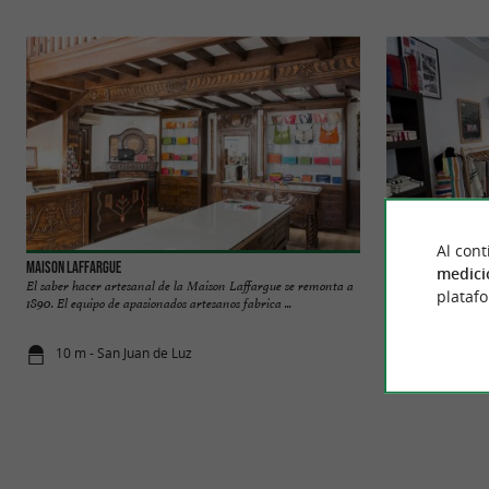
Al cont
Maison Laffargue
Artiga - Maison Sai
medici
El saber hacer artesanal de la Maison Laffargue se remonta a
Desde 1969, Artiga 
plataf
1890. El equipo de apasionados artesanos fabrica ...
en el corazón del su
10 m - San Juan de Luz
67 m - San 