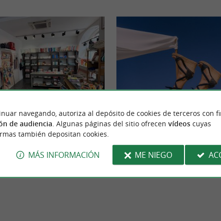
inuar navegando, autoriza al depósito de cookies de terceros con f
nt-Jean-de-Luz
Espadrille Nicole Paries
ón de audiencia
. Algunas páginas del sitio ofrecen
vídeos
cuyas
ha perpetuado la tradición textil francesa
Situada en la rue Gambetta en San Juan de
ormas también depositan cookies.
roeste de Francia. Inspiradas en ...
par Nicole Paries ofrece alpargatas originale
MÁS INFORMACIÓN
ME NIEGO
AC
Juan de Luz
93 m - San Juan de Luz