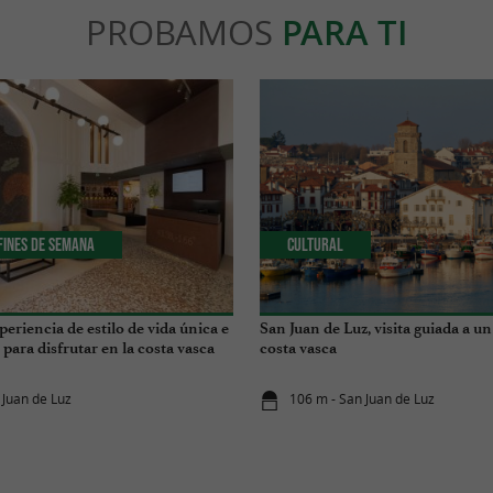
PROBAMOS
PARA TI
 Fines de Semana
Cultural
periencia de estilo de vida única e
San Juan de Luz, visita guiada a un
para disfrutar en la costa vasca
costa vasca
 Juan de Luz
106 m - San Juan de Luz