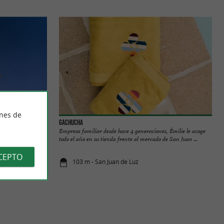
ines de
Gachucha
 Luz, Espadrille
Empresa familiar desde hace 4 generaciones, Émilie le acoge
s de muy alta ...
todo el año en su tienda frente al mercado de San Juan ...
CEPTO
103 m - San Juan de Luz