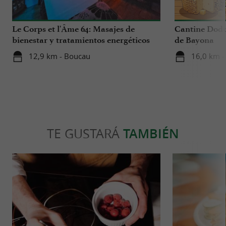
Le Corps et l'Âme 64: Masajes de
Cantine Dodu
bienestar y tratamientos energéticos
de Bayona
en el País Vasco
12,9 km - Boucau
16,0 km -
TE GUSTARÁ
TAMBIÉN