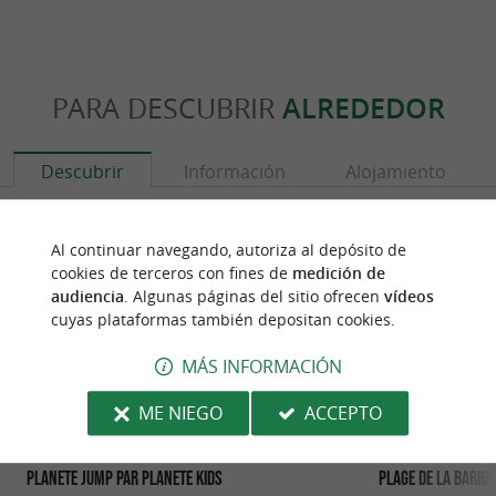
PARA DESCUBRIR
ALREDEDOR
Descubrir
Información
Alojamiento
Al continuar navegando, autoriza al depósito de
cookies de terceros con fines de
medición de
audiencia
. Algunas páginas del sitio ofrecen
vídeos
cuyas plataformas también depositan cookies.
MÁS INFORMACIÓN
ME NIEGO
ACCEPTO
Planete Jump par Planete Kids
Plage de la Barre