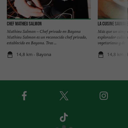
Chef Mathieu Salmon
La cuisine sauvag
Mathieu Salmon – Chef privado en Bayona
Más que un simple
Mathieu Salmon es un reconocido chef privado,
explorador culinar
establecido en Bayona. Tras ...
vegetariana y de ..
14,8 km - Bayona
14,8 km -