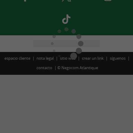
espacio cliente
nota legal
sitio web
crear un link
síguenos
contacto
©
Negocom Atlantique