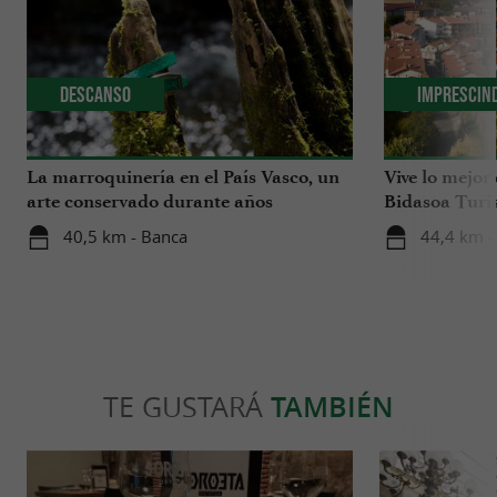
Descanso
Imprescin
La marroquinería en el País Vasco, un
Vive lo mejor
arte conservado durante años
Bidasoa Turi
40,5 km - Banca
44,4 km -
TE GUSTARÁ
TAMBIÉN