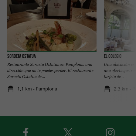
Soroeta Ostatua
El Colegio
Restaurante Soroeta Ostatua en Pamplona: una
Una ubicación exce
dirección que no te puedes perder. El restaurante
una oferta gastro
Soroeta Ostatua de ...
tarjeta de ...
1,1 km - Pamplona
2,3 km - 