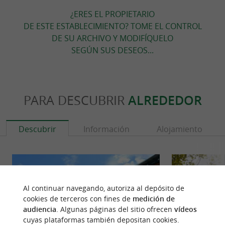
¿ERES EL PROPIETARIO
DE ESTE ESTABLECIMIENTO? TOME EL CONTROL
DE SU ARCHIVO Y MODIFÍQUELO
SEGÚN SUS DESEOS...
PARA DESCUBRIR
ALREDEDOR
Descubrir
Información
Alojamiento
Al continuar navegando, autoriza al depósito de
cookies de terceros con fines de
medición de
audiencia
. Algunas páginas del sitio ofrecen
vídeos
cuyas plataformas también depositan cookies.