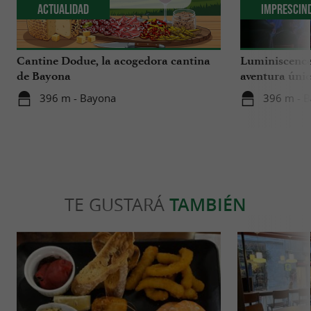
Actualidad
Imprescin
Cantine Dodue, la acogedora cantina
Luminiscence
de Bayona
aventura únic
catedral de S
396 m - Bayona
396 m - 
TE GUSTARÁ
TAMBIÉN