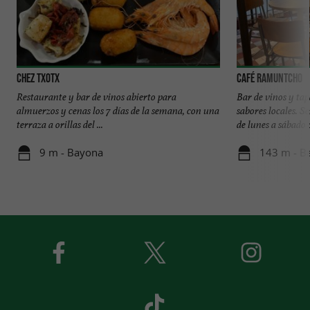
Chez Txotx
Café Ramuntcho
Restaurante y bar de vinos abierto para
Bar de vinos y ta
almuerzos y cenas los 7 días de la semana, con una
sabores locales. S
terraza a orillas del ...
de lunes a sábado c
9 m - Bayona
143 m - B