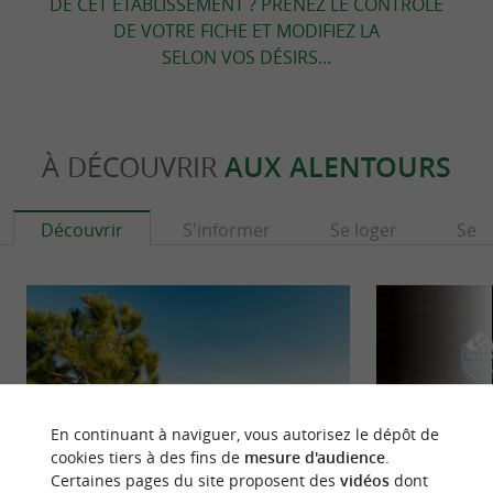
DE CET ÉTABLISSEMENT ? PRENEZ LE CONTRÔLE
DE VOTRE FICHE ET MODIFIEZ LA
SELON VOS DÉSIRS...
À DÉCOUVRIR
AUX ALENTOURS
Découvrir
S'informer
Se loger
Se r
En continuant à naviguer, vous autorisez le dépôt de
cookies tiers à des fins de
mesure d'audience
.
Certaines pages du site proposent des
vidéos
dont