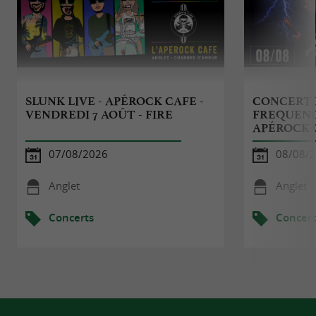
SLUNK LIVE - APÉROCK CAFE -
CONCERT 
VENDREDI 7 AOÛT - FIRE
FREQUENCI
APÉROCK 
07/08/2026
08/08/
Anglet
Anglet
Concerts
Concert