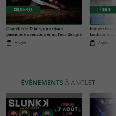
Culturelle
Détente
Coutellerie Talaia, un artisan
Immersion sa
passionné à rencontrer au Pays Basque
Izadia à Angl
Anglet
Anglet
ÉVÈNEMENTS
À ANGLET