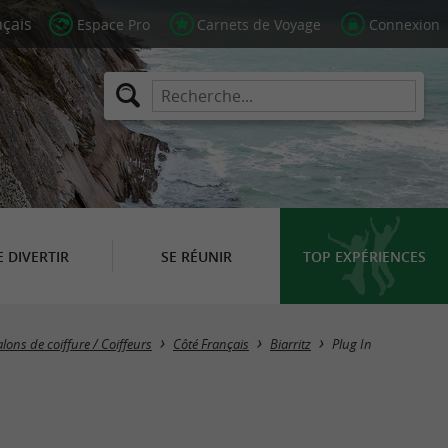
Espace Pro
Carnets de Voyage
Connexion
E DIVERTIR
SE RÉUNIR
TOP EXPÉRIENCES
lons de coiffure / Coiffeurs
Côté Français
Biarritz
Plug In