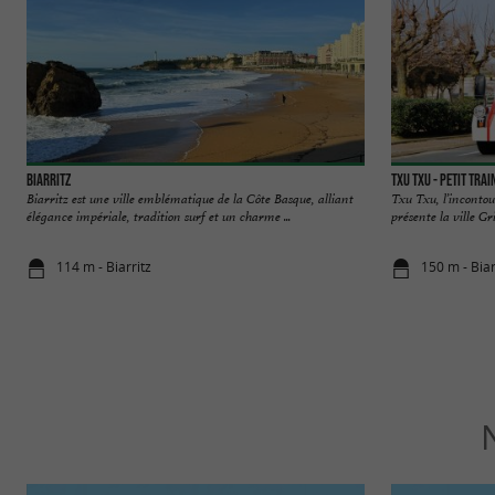
Biarritz
TXU TXU - Petit Trai
Biarritz est une ville emblématique de la Côte Basque, alliant
Txu Txu, l’incontou
élégance impériale, tradition surf et un charme ...
présente la ville Gr
114 m - Biarritz
150 m - Biar