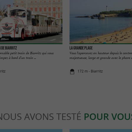
n de Biarritz
La Grande Plage
rnable petit train de Biarritz qui vous
Vous l'apercevez en hauteur depuis le centre 
impez à bord d’un train ...
majestueuse, large et grande avec le phare au
ritz
172 m - Biarritz
NOUS AVONS TESTÉ
POUR VOU