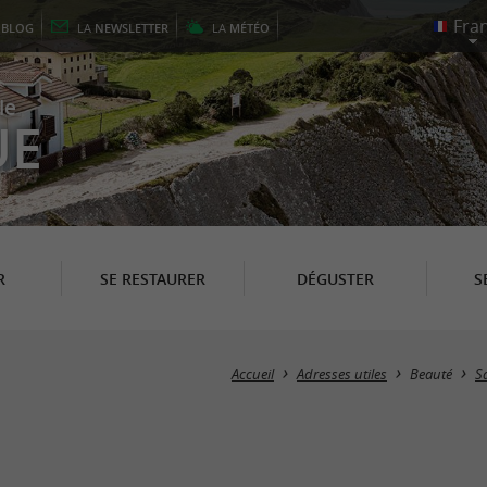
E
BLOG
LA
NEWSLETTER
LA
MÉTÉO
le
UE
R
SE RESTAURER
DÉGUSTER
S
Accueil
Adresses utiles
Beauté
Sa