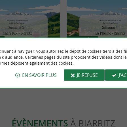
Actualités
inuant à naviguer, vous autorisez le dépôt de cookies tiers à des fi
 d'audience
. Certaines pages du site proposent des
vidéos
dont le
bar à vins de quartier qu'on
La Marine, votre futur port d'atta
ormes déposent également des cookies.
EN SAVOIR PLUS
JE REFUSE
J'A
Biarritz
ÉVÈNEMENTS
À BIARRITZ