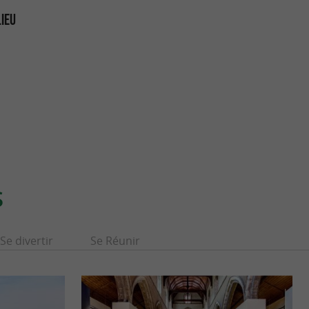
LIEU
S
Se divertir
Se Réunir