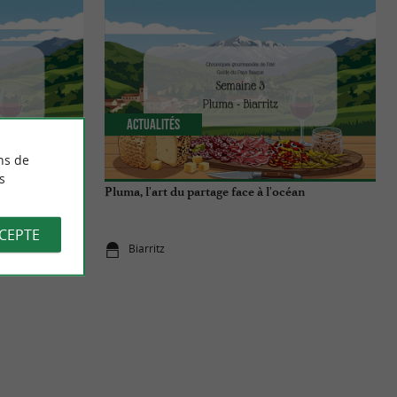
Actualités
ns de
s
che
Pluma, l'art du partage face à l'océan
CCEPTE
Biarritz