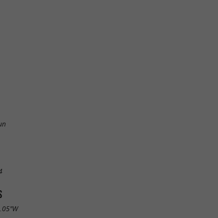
un
4
S
1.05"W