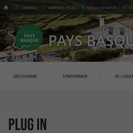
L'
AGENDA
ADRESSES
UTILES
GEO
LOCALISATION
L
Découvrez 
PAYS BASQ
DÉCOUVRIR
S'INFORMER
SE LOGE
Plug In