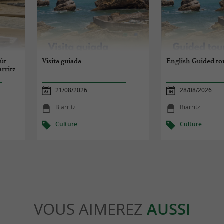
oût
Visita guiada
English Guided to
arritz
21/08/2026
28/08/2026
Biarritz
Biarritz
Culture
Culture
VOUS AIMEREZ
AUSSI