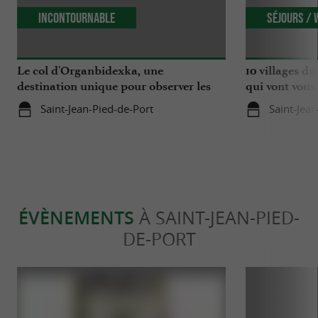
Incontournable
Séjours /
Le col d'Organbidexka, une
10 villages d
destination unique pour observer les
qui vont vous 
oiseaux au Pays Basque
Saint-Jean-Pied-de-Port
Saint-Jea
ÉVÈNEMENTS
À SAINT-JEAN-PIED-
DE-PORT