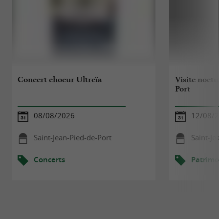
Concert choeur Ultreïa
Visite noctu
Port
08/08/2026
12/08/
Saint-Jean-Pied-de-Port
Saint-Je
Concerts
Patrimo