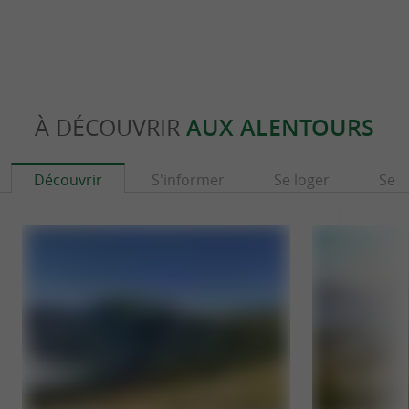
À DÉCOUVRIR
AUX ALENTOURS
Découvrir
S'informer
Se loger
Se r