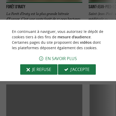
Forêt d'Iraty
Saint-Jean-Pied-d
La Forêt d’Iraty est la plus grande hêtraie
Saint-Jean-Pied-de
d’Europe. C’est une vaste forêt de 17 000 hectares
médiévale au cœur
qui occupe ...
Basse-Navarre, ...
En continuant à naviguer, vous autorisez le dépôt de
Saint-Jean-Pied-de-Port
Saint-Jean
cookies tiers à des fins de
mesure d'audience
.
Certaines pages du site proposent des
vidéos
dont
les plateformes déposent également des cookies.
EN SAVOIR PLUS
JE REFUSE
J'ACCEPTE
NOUS AVONS TESTÉ
POUR VOUS