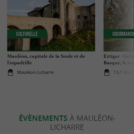
Culturelle
Gourmand
Mauléon, capitale de la Soule et de
Eztigar : Goût
l'espadrille
Basque, le Sa
Mauléon-Licharre
13,1 km - 
ÉVÈNEMENTS
À MAULÉON-
LICHARRE