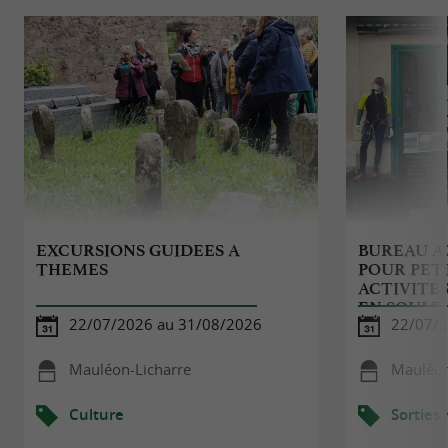
EXCURSIONS GUIDEES A
BUREAU A
THEMES
POUR PETI
ACTIVITES
EN SOULE
22/07/2026 au 31/08/2026
22/07/2
Mauléon-Licharre
Mauléon
Culture
Sorties