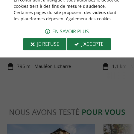
cookies tiers à des fins de
mesure d'audience
.
Certaines pages du site proposent des
vidéos
dont
les plateformes déposent également des cookies.
EN SAVOIR PLUS
Mauléon
Château Fort de 
Mauléon, capitale de la Soule se divise en deux
Datant du XII e si
JE REFUSE
J'ACCEPTE
parties, de chaque coté de la rivière Saison, d'un
à quelques kilomèt
coté la ...
de ...
795 m - Mauléon-Licharre
1,1 km - 
NOUS AVONS TESTÉ
POUR VOUS