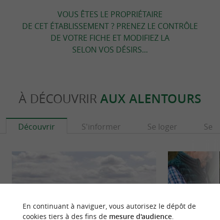
VOUS ÊTES LE PROPRIÉTAIRE
DE CET ÉTABLISSEMENT ? PRENEZ LE CONTRÔLE
DE VOTRE FICHE ET MODIFIEZ LA
SELON VOS DÉSIRS...
À DÉCOUVRIR
AUX ALENTOURS
Découvrir
S'informer
Se loger
Se r
En continuant à naviguer, vous autorisez le dépôt de
cookies tiers à des fins de
mesure d'audience
.