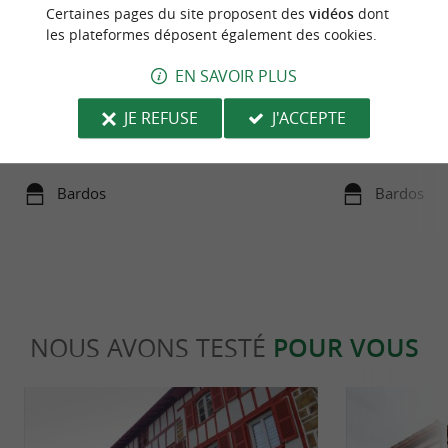
Certaines pages du site proposent des
vidéos
dont
les plateformes déposent également des cookies.
EN SAVOIR PLUS
Site de Miremont
Brasserie du Pays
À l’Est de Bayonne, le site de Miremont est un
TOPA, un cidre ba
JE REFUSE
J'ACCEPTE
circuit de randonnée, accessible depuis le village de
démarche écorespo
Bardos. Les ...
Basque produit des 
Bardos
Bardos
NOUS AVONS TESTÉ
POUR VOUS