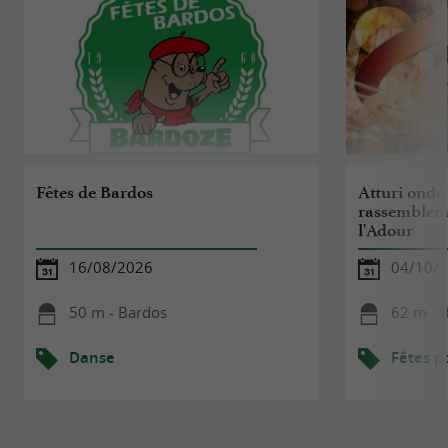
Fêtes de Bardos
Atturi ondo
rassembleme
l'Adour
16/08/2026
04/10/
50 m - Bardos
62 m - 
Danse
Fêtes p