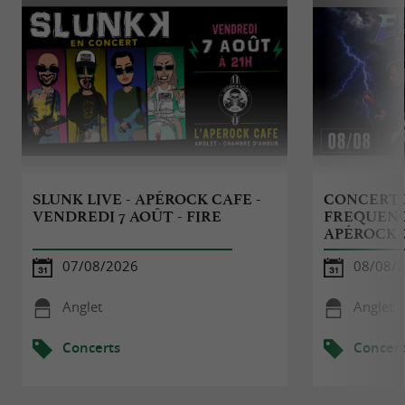
SLUNK LIVE - APÉROCK CAFE -
CONCERT 
VENDREDI 7 AOÛT - FIRE
FREQUENCI
APÉROCK 
07/08/2026
08/08/
Anglet
Anglet
Concerts
Concert