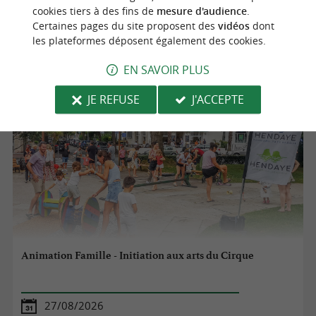
26/08/2026
cookies tiers à des fins de
mesure d'audience
.
Certaines pages du site proposent des
vidéos
dont
Bidart
les plateformes déposent également des cookies.
Cirque
EN SAVOIR PLUS
JE REFUSE
J'ACCEPTE
Animation Famille - Initiation aux arts du Cirque
27/08/2026