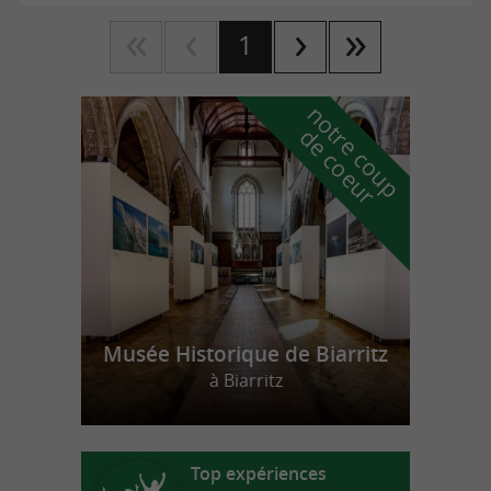
1
n
o
t
e
c
o
u
p
e
c
o
e
u
r
d
r
Musée Historique de Biarritz
à Biarritz
Top expériences