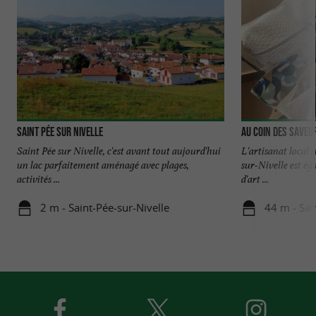
Saint Pée sur Nivelle
Au coin des saveu
Saint Pée sur Nivelle, c'est avant tout aujourd'hui
L'artisanat local 
un lac parfaitement aménagé avec plages,
sur-Nivelle est ég
activités ...
d'art ...
2 m - Saint-Pée-sur-Nivelle
44 m - Sai