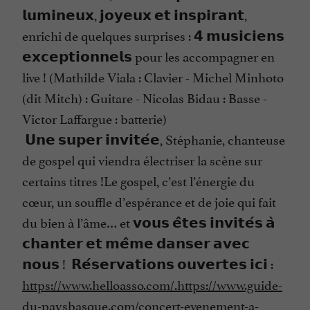
𝗹𝘂𝗺𝗶𝗻𝗲𝘂𝘅, 𝗷𝗼𝘆𝗲𝘂𝘅 𝗲𝘁 𝗶𝗻𝘀𝗽𝗶𝗿𝗮𝗻𝘁,
enrichi de quelques surprises : 𝟰 𝗺𝘂𝘀𝗶𝗰𝗶𝗲𝗻𝘀
𝗲𝘅𝗰𝗲𝗽𝘁𝗶𝗼𝗻𝗻𝗲𝗹𝘀 pour les accompagner en
live ! (Mathilde Viala : Clavier - Michel Minhoto
(dit Mitch) : Guitare - Nicolas Bidau : Basse -
Victor Laffargue : batterie)
𝗨𝗻𝗲 𝘀𝘂𝗽𝗲𝗿 𝗶𝗻𝘃𝗶𝘁𝗲́𝗲, Stéphanie, chanteuse
de gospel qui viendra électriser la scène sur
certains titres !Le gospel, c’est l’énergie du
cœur, un souffle d’espérance et de joie qui fait
du bien à l’âme… et 𝘃𝗼𝘂𝘀 𝗲̂𝘁𝗲𝘀 𝗶𝗻𝘃𝗶𝘁𝗲́𝘀 𝗮̀
𝗰𝗵𝗮𝗻𝘁𝗲𝗿 𝗲𝘁 𝗺𝗲̂𝗺𝗲 𝗱𝗮𝗻𝘀𝗲𝗿 𝗮𝘃𝗲𝗰
𝗻𝗼𝘂𝘀 ! 𝗥𝗲́𝘀𝗲𝗿𝘃𝗮𝘁𝗶𝗼𝗻𝘀 𝗼𝘂𝘃𝗲𝗿𝘁𝗲𝘀 𝗶𝗰𝗶 :
https://www.helloasso.com/.https://www.guide-
du-paysbasque.com/concert-evenement-a-