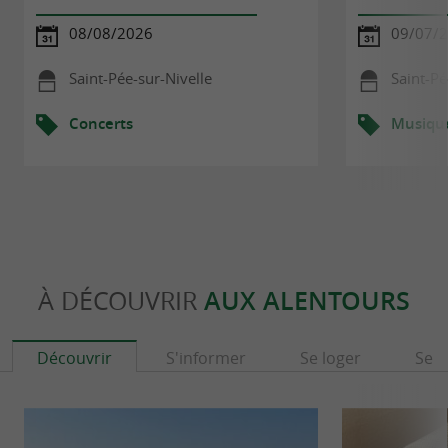
08/08/2026
09/07/2
Saint-Pée-sur-Nivelle
Saint-Pé
Concerts
Musiqu
À DÉCOUVRIR
AUX ALENTOURS
Découvrir
S'informer
Se loger
Se r