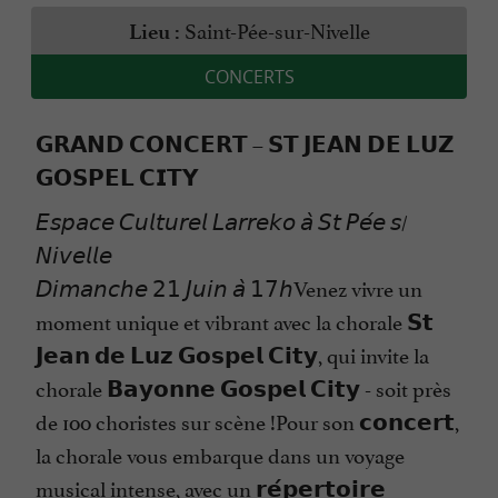
Saint-Pée-sur-Nivelle
Lieu :
CONCERTS
𝗚𝗥𝗔𝗡𝗗 𝗖𝗢𝗡𝗖𝗘𝗥𝗧 – 𝗦𝗧 𝗝𝗘𝗔𝗡 𝗗𝗘 𝗟𝗨𝗭
𝗚𝗢𝗦𝗣𝗘𝗟 𝗖𝗜𝗧𝗬
𝘌𝘴𝘱𝘢𝘤𝘦 𝘊𝘶𝘭𝘵𝘶𝘳𝘦𝘭 𝘓𝘢𝘳𝘳𝘦𝘬𝘰 𝘢̀ 𝘚𝘵 𝘗𝘦́𝘦 𝘴/
𝘕𝘪𝘷𝘦𝘭𝘭𝘦
𝘋𝘪𝘮𝘢𝘯𝘤𝘩𝘦 𝟤𝟣 𝘑𝘶𝘪𝘯 𝘢̀ 𝟣𝟩𝘩Venez vivre un
moment unique et vibrant avec la chorale 𝗦𝘁
𝗝𝗲𝗮𝗻 𝗱𝗲 𝗟𝘂𝘇 𝗚𝗼𝘀𝗽𝗲𝗹 𝗖𝗶𝘁𝘆, qui invite la
chorale 𝗕𝗮𝘆𝗼𝗻𝗻𝗲 𝗚𝗼𝘀𝗽𝗲𝗹 𝗖𝗶𝘁𝘆 - soit près
de 100 choristes sur scène !Pour son 𝗰𝗼𝗻𝗰𝗲𝗿𝘁,
la chorale vous embarque dans un voyage
musical intense, avec un 𝗿𝗲́𝗽𝗲𝗿𝘁𝗼𝗶𝗿𝗲