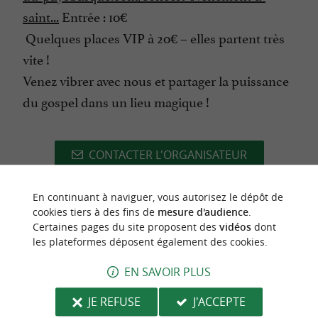
saint...
Entrée : 10€
Quelques places VIP à 20€ – elles partent très
vite !
Venez vibrer avec nous et partager la puissance
du gospel dans un lieu magique !
CONTACTER L'ORGANISATEUR
SITE INTERNET DE L'ÉVÈNEMENT
En continuant à naviguer, vous autorisez le dépôt de
cookies tiers à des fins de
mesure d'audience
.
Certaines pages du site proposent des
vidéos
dont
les plateformes déposent également des cookies.
dernière mise à jour :
21/04/2026 à 08:22:22
EN SAVOIR PLUS
Source :
Evènement proposé par un internaute
JE REFUSE
J'ACCEPTE