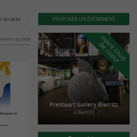
r la carte
PROPOSER UN ÉVÈNEMENT
n
o
t
e
c
o
u
p
e
c
o
e
u
ments au total
r
d
r
Prestaart Gallery Biarritz
à Biarritz
 basques et