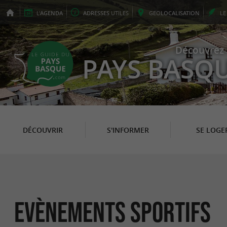
L'
AGENDA
ADRESSES
UTILES
GEO
LOCALISATION
L
Découvrez 
PAYS BASQ
DÉCOUVRIR
S'INFORMER
SE LOGE
Evènements sportifs