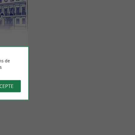
a
ns de
s
CCEPTE