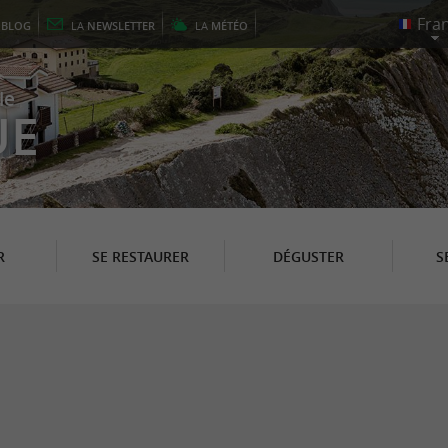
E
BLOG
LA
NEWSLETTER
LA
MÉTÉO
le
UE
R
SE RESTAURER
DÉGUSTER
S