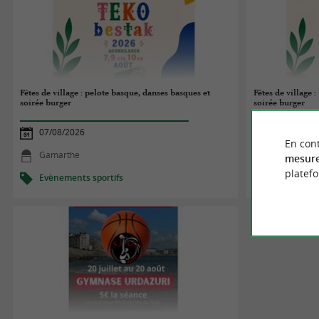
Fêtes de village : pelote basque, danses basques et
Fêtes de village 
soirée burger
soirée burger
07/08/2026
07/08/2026
En cont
Gamarthe
Gamarthe
mesure
platef
Evènements sportifs
Evènements