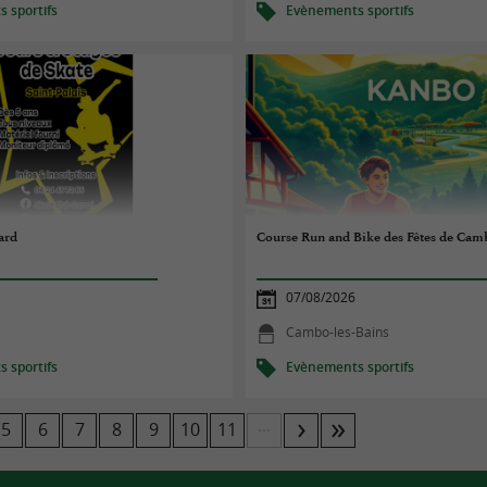
 sportifs
Evènements sportifs
ard
Course Run and Bike des Fêtes de Cam
07/08/2026
s
Cambo-les-Bains
 sportifs
Evènements sportifs
...
5
6
7
8
9
10
11