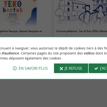
: pelote basque, danses basques et
Course pédestre : les 10 km d'Hiri Best
07/08/2026
inuant à naviguer, vous autorisez le dépôt de cookies tiers à des fi
Hendaye
 d'audience
. Certaines pages du site proposent des
vidéos
dont le
ormes déposent également des cookies.
 sportifs
Evènements sportifs
EN SAVOIR PLUS
JE REFUSE
J'A