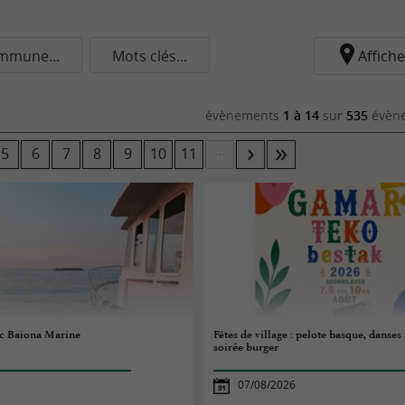
mmune...
Mots clés...
Affiche
évènements
1 à 14
sur
535
évène
...
5
6
7
8
9
10
11
ec Baiona Marine
Fêtes de village : pelote basque, danses
soirée burger
07/08/2026