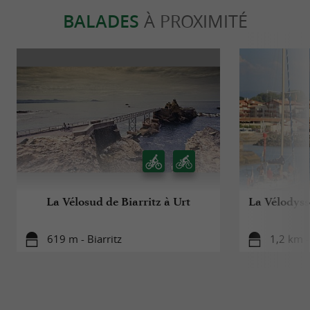
BALADES
À PROXIMITÉ
La Vélosud de Biarritz à Urt
La Vélodyssé
619 m - Biarritz
1,2 km -