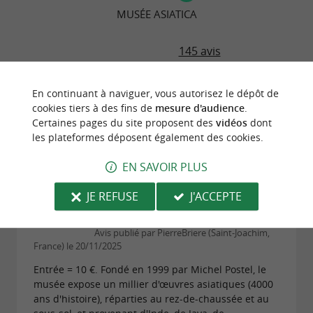
MUSÉE ASIATICA
145 avis
"merveilleux"
En continuant à naviguer, vous autorisez le dépôt de
cookies tiers à des fins de
mesure d'audience
.
Avis publié par yves l le 11/04/2026
Certaines pages du site proposent des
vidéos
dont
Très belle expérience et très belle collection
les plateformes déposent également des cookies.
LIRE L'AVIS COMPLET
EN SAVOIR PLUS
JE REFUSE
J'ACCEPTE
"D'une grande richesse et complémentaire du
musée Guimet de Paris"
Avis publié par PierreBriere (Saint-Joachim,
France) le 20/11/2025
Entrée = 10 €. Fondé en 1999 par Michel Postel, le
musée expose un millier d'œuvres asiatiques (4000
ans d'histoire), réparties au rez-de-chaussée et au