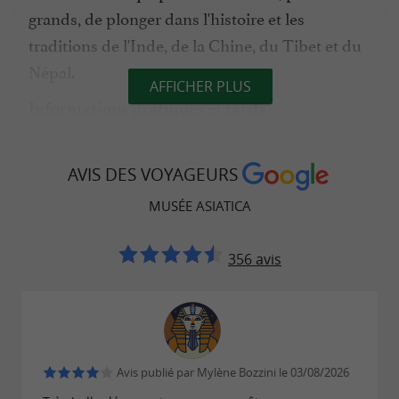
grands, de plonger dans l'histoire et les
traditions de l'Inde, de la Chine, du Tibet et du
Népal.
AFFICHER PLUS
Informations pratiques et tarifs
: 10 €
Adultes
: 8 €
AVIS DES VOYAGEURS
Jeunes 13-25 ans
: 2 €
Enfants 8-12 ans
MUSÉE ASIATICA
: gratuit
Moins de 8 ans
356 avis
Situé au centre de Biarritz, le Musée Asiatica est
une idée de sortie originale qui combine
, idéale lors
culture, pédagogie et dépaysement
d'un séjour au Pays basque ou pour une
Avis publié par Mylène Bozzini le 03/08/2026
découverte locale enrichissante.