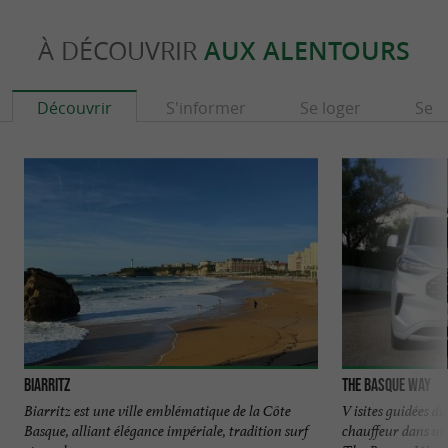
À DÉCOUVRIR
AUX ALENTOURS
Découvrir
S'informer
Se loger
Se r
Biarritz
The Basque Way
Biarritz est une ville emblématique de la Côte
V isites guidées d
Basque, alliant élégance impériale, tradition surf
chauffeur dans u