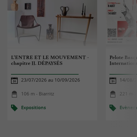
L’ENTRE ET LE MOUVEMENT -
Pelote Basq
chapitre II. DÉPAYSÉS
Internationa
23/07/2026 au 10/09/2026
14/08/
106 m - Biarritz
221 m - 
Expositions
Evèneme