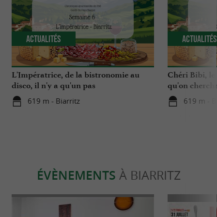
Actualités
Actualité
L'Impératrice, de la bistronomie au
Chéri Bibi, le
disco, il n'y a qu'un pas
qu'on chercha
619 m - Biarritz
619 m - Bi
ÉVÈNEMENTS
À BIARRITZ