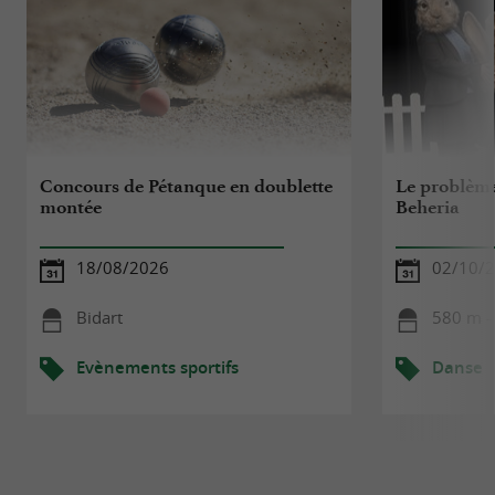
Concours de Pétanque en doublette
Le problème
montée
Beheria
18/08/2026
02/10/
Bidart
580 m -
Evènements sportifs
Danse