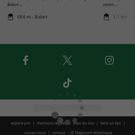
Bidart ...
centre ...
684 m - Bidart
1,1 km - B
espace pro
mentions légales
plan du site
faire un lien
suivez-nous
contact
©
Negocom Atlantique