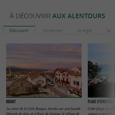
À DÉCOUVRIR
AUX ALENTOURS
Découvrir
S'informer
Se loger
Se r
Bidart
Plage d'Erretegia
Au cœur de la Côte Basque, étendu sur une façade
Cette plage surveil
littorale de 5km, et à flanc de falaises, le village de
nature à préserver.