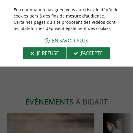
En continuant à naviguer, vous autorisez le dépôt de
cookies tiers à des fins de
mesure d'audience
.
Gourmande
Culturell
Certaines pages du site proposent des
vidéos
dont
les plateformes déposent également des cookies.
Restaurant le Bouchon, une adresse
Les Coutelier
EN SAVOIR PLUS
gourmande au cœur du Camping
uniques et de
JE REFUSE
J'ACCEPTE
Berrua 4* à Bidart
Bidart
684 m - Bidart
684 m - B
ÉVÈNEMENTS
À BIDART