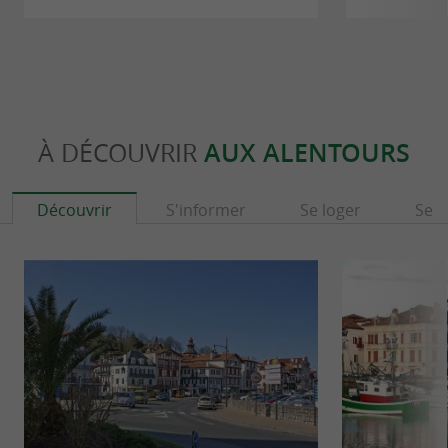
À DÉCOUVRIR
AUX ALENTOURS
Découvrir
S'informer
Se loger
Se r