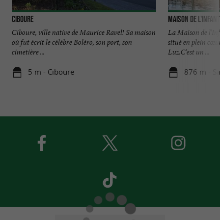
Ciboure
Maison de l'Infan
Ciboure, ville native de Maurice Ravel! Sa maison
La Maison de l’Inf
où fut écrit le célèbre Boléro, son port, son
situé en plein cœu
cimetière ...
Luz.C’est un ...
5 m - Ciboure
876 m - Sa