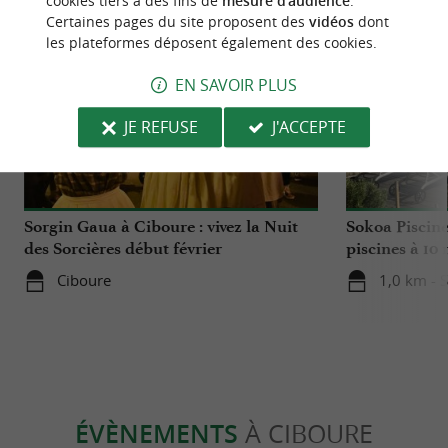
cookies tiers à des fins de
mesure d'audience
.
Certaines pages du site proposent des
vidéos
dont
les plateformes déposent également des cookies.
EN SAVOIR PLUS
JE REFUSE
J'ACCEPTE
Festive
Détente
Sorgin Gaua à Ciboure : vivez la Nuit
Sokoa Piscine 
des Sorcières début février
piscines à 10
Luz
Ciboure
1,0 km - 
ÉVÈNEMENTS
À CIBOURE