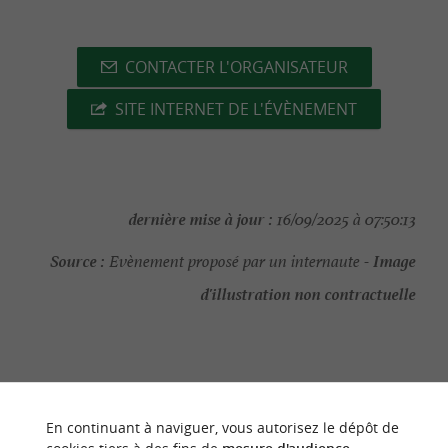
CONTACTER L'ORGANISATEUR
SITE INTERNET DE L'ÉVÈNEMENT
dernière mise à jour :
16/09/2025 à 07:50:13
Source :
Image
Evènement proposé par un internaute -
d'illustration non contractuelle
NOUS AVONS TESTÉ
POUR VOUS
En continuant à naviguer, vous autorisez le dépôt de