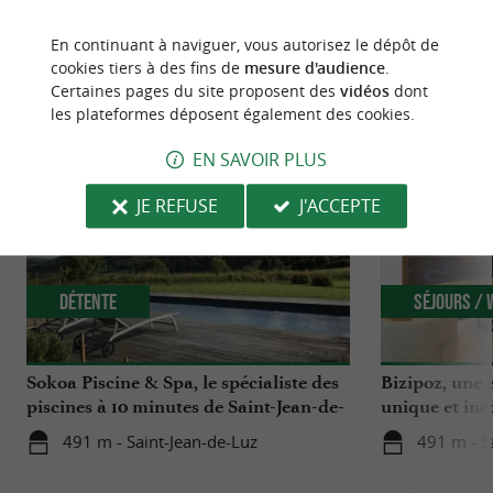
En continuant à naviguer, vous autorisez le dépôt de
cookies tiers à des fins de
mesure d'audience
.
NOUS AVONS TESTÉ
POUR VOUS
Certaines pages du site proposent des
vidéos
dont
les plateformes déposent également des cookies.
EN SAVOIR PLUS
JE REFUSE
J'ACCEPTE
Détente
Séjours /
Sokoa Piscine & Spa, le spécialiste des
Bizipoz, une e
piscines à 10 minutes de Saint-Jean-de-
unique et inc
Luz
côte basque
491 m - Saint-Jean-de-Luz
491 m - S