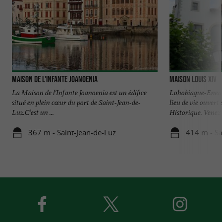
Maison de l'Infante Joanoenia
Maison Louis XIV
La Maison de l’Infante Joanoenia est un édifice
Lohobiague-Enea 
situé en plein cœur du port de Saint-Jean-de-
lieu de vie ouvert
Luz.C’est un ...
Historique. Venez y
367 m - Saint-Jean-de-Luz
414 m - Sa