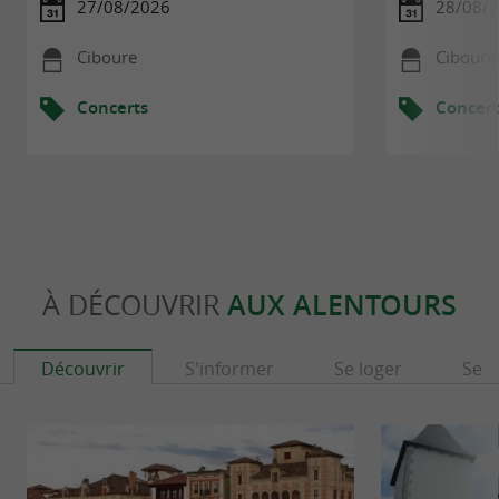
27/08/2026
28/08/
Ciboure
Ciboure
Concerts
Concert
À DÉCOUVRIR
AUX ALENTOURS
Découvrir
S'informer
Se loger
Se r