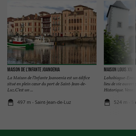
Maison de l'Infante Joanoenia
Maison Louis XIV
La Maison de l’Infante Joanoenia est un édifice
Lohobiague-Enea 
situé en plein cœur du port de Saint-Jean-de-
lieu de vie ouvert
Luz.C’est un ...
Historique. Venez y
497 m - Saint-Jean-de-Luz
524 m - Sa