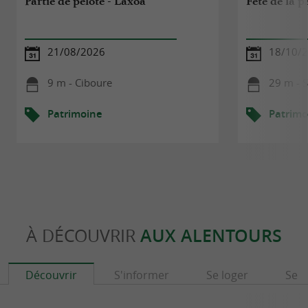
Partie de pelote - Laxoa
Fête de la 
21/08/2026
18/10/
9 m - Ciboure
29 m - 
Patrimoine
Patrimo
À DÉCOUVRIR
AUX ALENTOURS
Découvrir
S'informer
Se loger
Se r