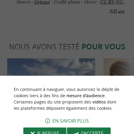
Source :
Crédit photo :
Sirtaqui
-
Mairie -
CC BY-NC-
ND 4.0
NOUS AVONS TESTÉ
POUR VOUS
En continuant à naviguer, vous autorisez le dépôt de
cookies tiers à des fins de
mesure d'audience
.
Certaines pages du site proposent des
vidéos
dont
Détente
Séjours /
les plateformes déposent également des cookies.
EN SAVOIR PLUS
Sokoa Piscine & Spa, le spécialiste des
Bizipoz, une e
piscines à 10 minutes de Saint-Jean-de-
unique et inc
JE REFUSE
J'ACCEPTE