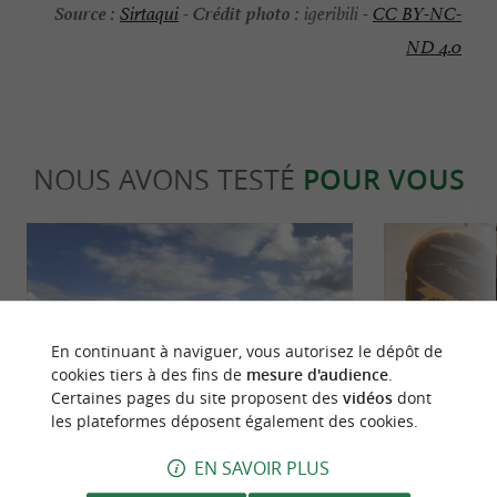
Source :
Crédit photo :
Sirtaqui
-
igeribili -
CC BY-NC-
ND 4.0
NOUS AVONS TESTÉ
POUR VOUS
En continuant à naviguer, vous autorisez le dépôt de
cookies tiers à des fins de
mesure d'audience
.
Détente
Séjours /
Certaines pages du site proposent des
vidéos
dont
les plateformes déposent également des cookies.
EN SAVOIR PLUS
Sokoa Piscine & Spa, le spécialiste des
Bizipoz, une e
piscines à 10 minutes de Saint-Jean-de-
unique et inc