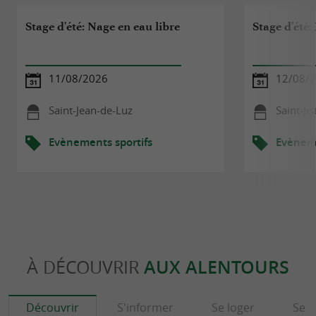
Stage d'été: Nage en eau libre
Stage d'été
11/08/2026
12/08/
Saint-Jean-de-Luz
Saint-Je
Evènements sportifs
Evèneme
À DÉCOUVRIR
AUX ALENTOURS
Découvrir
S'informer
Se loger
Se r