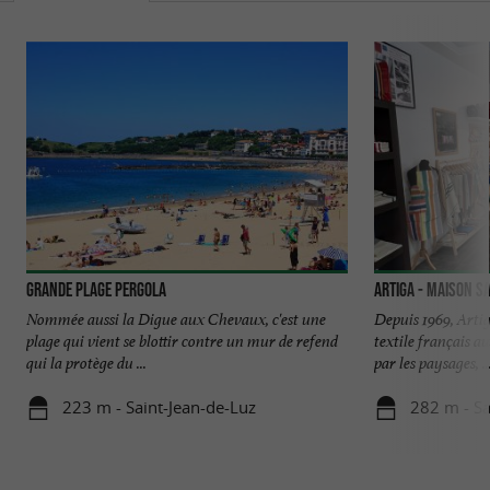
Grande Plage Pergola
Artiga - Maison S
Nommée aussi la Digue aux Chevaux, c'est une
Depuis 1969, Artig
plage qui vient se blottir contre un mur de refend
textile français a
qui la protège du ...
par les paysages, ..
223 m - Saint-Jean-de-Luz
282 m - Sa