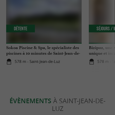
Détente
Séjours /
Sokoa Piscine & Spa, le spécialiste des
Bizipoz, une e
piscines à 10 minutes de Saint-Jean-de-
unique et inc
Luz
côte basque
578 m - Saint-Jean-de-Luz
578 m - S
ÉVÈNEMENTS
À SAINT-JEAN-DE-
LUZ