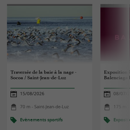
Traversée de la baie à la nage -
Exposition à
Socoa / Saint-Jean-de-Luz
Balenciaga 
15/08/2026
08/07/2
70 m - Saint-Jean-de-Luz
175 m - 
Evènements sportifs
Exposit