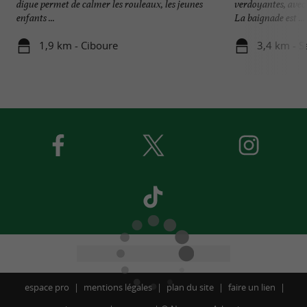
digue permet de calmer les rouleaux, les jeunes
verdoyantes, avec 
enfants ...
La baignade est ...
1,9 km - Ciboure
3,4 km - S
espace pro
mentions légales
plan du site
faire un lien