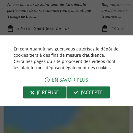
Nichée au cœur de Saint-Jean-de-Luz, dans la
Bayona, une maiso
partie haute de sa rue commerçante, la boutique
ans d’histoire Fo
Tissage de Luz ...
transmet ...
326 m - Saint-Jean-de-Luz
445 m - Sa
En continuant à naviguer, vous autorisez le dépôt de
cookies tiers à des fins de
mesure d'audience
.
Certaines pages du site proposent des
vidéos
dont
les plateformes déposent également des cookies.
EN SAVOIR PLUS
JE REFUSE
J'ACCEPTE