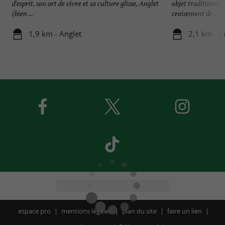
d'esprit, son art de vivre et sa culture glisse, Anglet
objet traditionnel
(bien ...
croisement de ...
1,9 km - Anglet
2,1 km - A
espace pro
mentions légales
plan du site
faire un lien