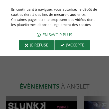
En continuant à naviguer, vous autorisez le dépôt de
cookies tiers à des fins de
mesure d'audience
.
Culturelle
Détente
Certaines pages du site proposent des
vidéos
dont
les plateformes déposent également des cookies.
EN SAVOIR PLUS
Coutellerie Talaia, un artisan
Immersion sa
passionné à rencontrer au Pays Basque
Izadia à Angl
JE REFUSE
J'ACCEPTE
Anglet
Anglet
ÉVÈNEMENTS
À ANGLET