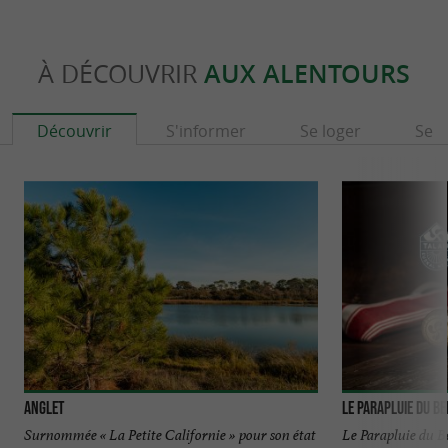
À DÉCOUVRIR
AUX ALENTOURS
Découvrir
S'informer
Se loger
Se r
Anglet
Le Parapluie du B
Surnommée « La Petite Californie » pour son état
Le Parapluie du B