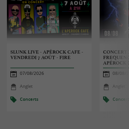
SLUNK LIVE - APÉROCK CAFE -
CONCERT 
VENDREDI 7 AOÛT - FIRE
FREQUENCI
APÉROCK 
07/08/2026
08/08/
Anglet
Anglet
Concerts
Concert