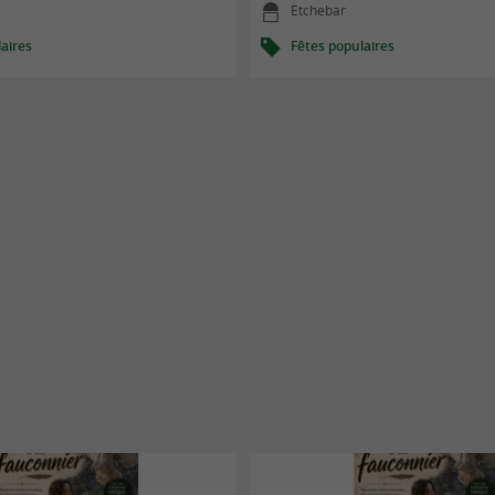
Etchebar
aires
Fêtes populaires