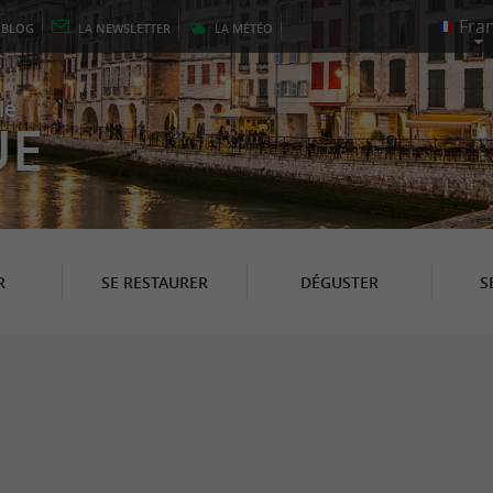
E
BLOG
LA
NEWSLETTER
LA
MÉTÉO
le
UE
R
SE RESTAURER
DÉGUSTER
S