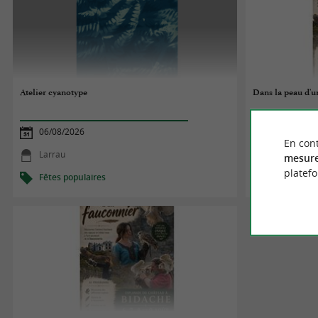
Atelier cyanotype
Dans la peau d'u
06/08/2026
06/08/2026
En cont
Larrau
Bidache
mesure
platef
Fêtes populaires
Fêtes popul