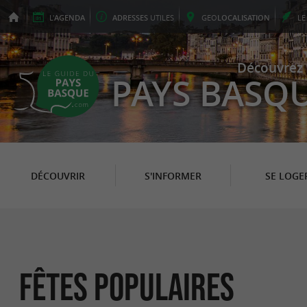
L'
AGENDA
ADRESSES
UTILES
GEO
LOCALISATION
L
Découvrez 
PAYS BASQ
DÉCOUVRIR
S'INFORMER
SE LOGE
Fêtes populaires