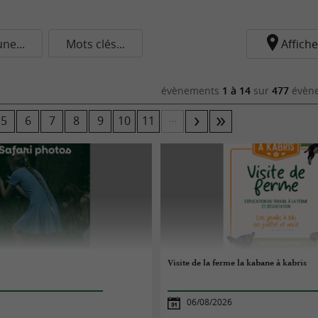
e...
Mots clés...
Affiche
évènements
1 à 14
sur
477
évène
...
5
6
7
8
9
10
11
Visite de la ferme la kabane à kabris
06/08/2026