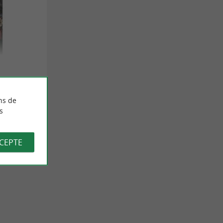
ns de
s
CCEPTE