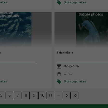
aires
Fêtes populaires
e
Safari photo
06/08/2026
Larrau
aires
Fêtes populaires
...
5
6
7
8
9
10
11