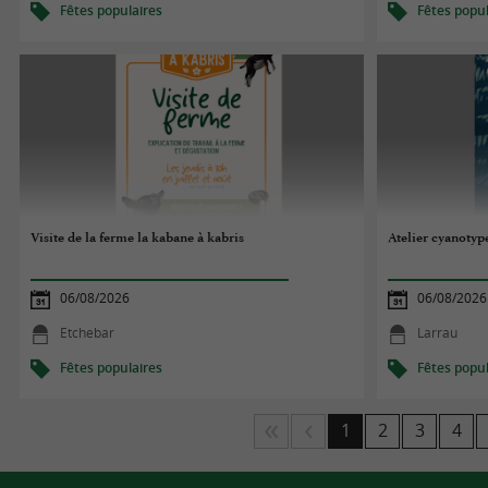
Fêtes populaires
Fêtes popul
Visite de la ferme la kabane à kabris
Atelier cyanotyp
06/08/2026
06/08/2026
Etchebar
Larrau
Fêtes populaires
Fêtes popul
1
2
3
4