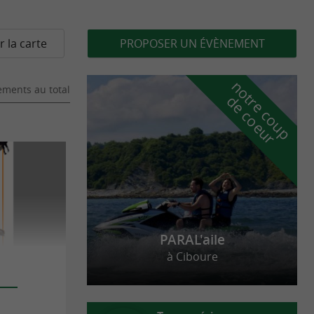
r la carte
PROPOSER UN ÉVÈNEMENT
n
o
t
e
c
o
u
p
e
c
o
e
u
ments au total
r
d
r
PARAL'aile
à Ciboure