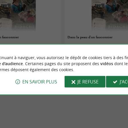
n fauconnier
Dans la peau d'un fauconnier
06/08/2026
inuant à naviguer, vous autorisez le dépôt de cookies tiers à des fi
Bidache
 d'audience
. Certaines pages du site proposent des
vidéos
dont le
ormes déposent également des cookies.
aires
Fêtes populaires
EN SAVOIR PLUS
JE REFUSE
J'A