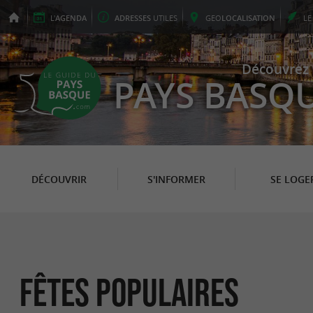
L'
AGENDA
ADRESSES
UTILES
GEO
LOCALISATION
L
Découvrez 
PAYS BASQ
DÉCOUVRIR
S'INFORMER
SE LOGE
Fêtes populaires