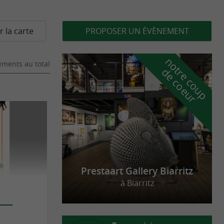
r la carte
PROPOSER UN ÉVÈNEMENT
n
o
t
e
c
o
u
p
e
c
o
e
u
ments au total
r
d
r
Prestaart Gallery Biarritz
à Biarritz