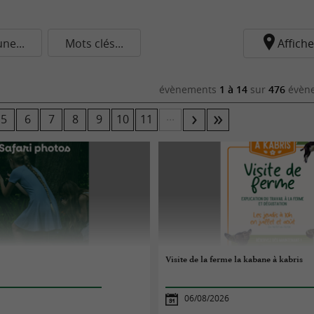
e...
Mots clés...
Affiche
évènements
1 à 14
sur
476
évène
...
5
6
7
8
9
10
11
Visite de la ferme la kabane à kabris
06/08/2026