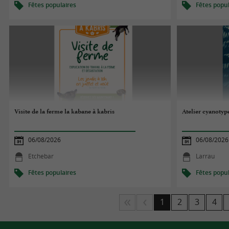
Fêtes populaires
Fêtes popul
Visite de la ferme la kabane à kabris
Atelier cyanotyp
06/08/2026
06/08/2026
Etchebar
Larrau
Fêtes populaires
Fêtes popul
1
2
3
4