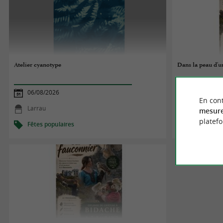
Atelier cyanotype
Dans la peau d'u
06/08/2026
06/08/2026
En cont
Larrau
Bidache
mesure
platef
Fêtes populaires
Fêtes popul