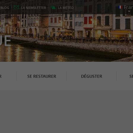
E
BLOG
LA
NEWSLETTER
LA
MÉTÉO
le
UE
R
SE RESTAURER
DÉGUSTER
S