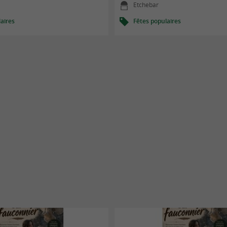
Etchebar
aires
Fêtes populaires