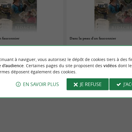
n fauconnier
Dans la peau d'un fauconnier
06/08/2026
inuant à naviguer, vous autorisez le dépôt de cookies tiers à des fi
Bidache
 d'audience
. Certaines pages du site proposent des
vidéos
dont le
ormes déposent également des cookies.
aires
Fêtes populaires
EN SAVOIR PLUS
JE REFUSE
J'A