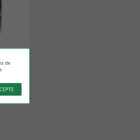
ns de
s
CCEPTE