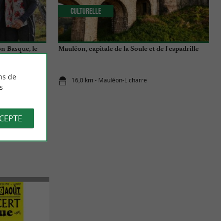
Culturelle
on Basque, le
Mauléon, capitale de la Soule et de l'espadrille
ns de
16,0 km - Mauléon-Licharre
s
CCEPTE