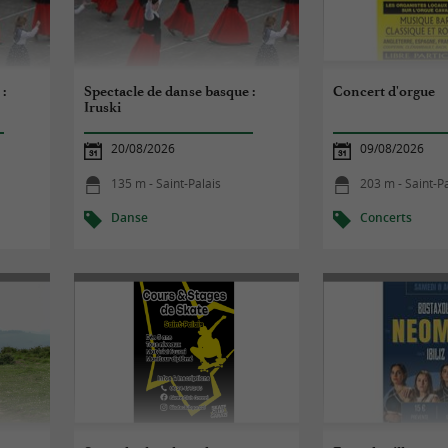
:
Spectacle de danse basque :
Concert d'orgue
Iruski
20/08/2026
09/08/2026
135 m - Saint-Palais
203 m - Saint-P
Danse
Concerts