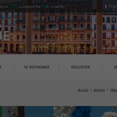
E
BLOG
LA
NEWSLETTER
LA
MÉTÉO
le
UE
R
SE RESTAURER
DÉGUSTER
S
Accueil
Agenda
Fête