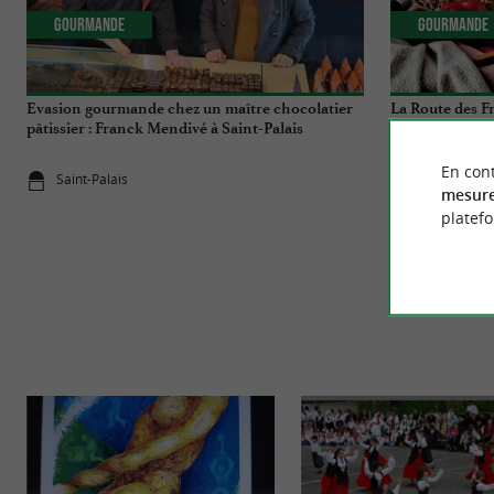
Gourmande
Gourmande
Evasion gourmande chez un maître chocolatier
La Route des F
pâtissier : Franck Mendivé à Saint-Palais
trip enchanteur
En cont
Saint-Palais
12,1 km - L
mesure
platef