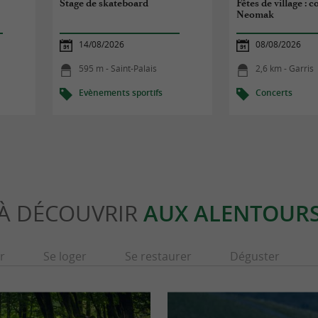
Stage de skateboard
Fêtes de village : 
Neomak
14/08/2026
08/08/2026
595 m - Saint-Palais
2,6 km - Garris
Evènements sportifs
Concerts
À DÉCOUVRIR
AUX ALENTOUR
r
Se loger
Se restaurer
Déguster