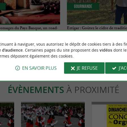
Gourmande
romages du Pays Basque, un road-
Eztigar : Goûtez le cidre de traditi
 autour de l’Ossau Iraty
Sagarnoa !
inuant à naviguer, vous autorisez le dépôt de cookies tiers à des fi
arceveau-Arros-Cibits
14,9 km - Saint-Just-Ibarre
 d'audience
. Certaines pages du site proposent des
vidéos
dont le
ormes déposent également des cookies.
EN SAVOIR PLUS
JE REFUSE
J'A
ÉVÈNEMENTS
À PROXIMITÉ