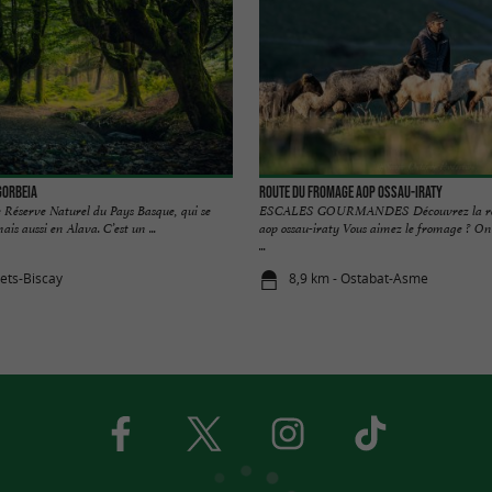
Gorbeia
Route du Fromage AOP OSSAU-IRATY
e Réserve Naturel du Pays Basque, qui se
ESCALES GOURMANDES Découvrez la rou
is aussi en Alava. C’est un ...
aop ossau-iraty Vous aimez le fromage ? O
...
bets-Biscay
8,9 km - Ostabat-Asme