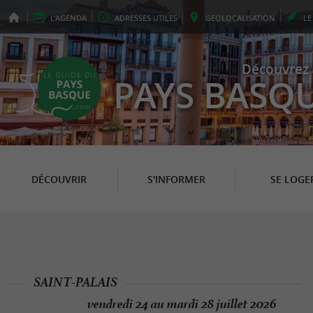
L'
AGENDA
ADRESSES
UTILES
GEO
LOCALISATION
L
Découvrez 
PAYS BASQ
DÉCOUVRIR
S'INFORMER
SE LOGE
SAINT-PALAIS
vendredi 24 au mardi 28 juillet 2026