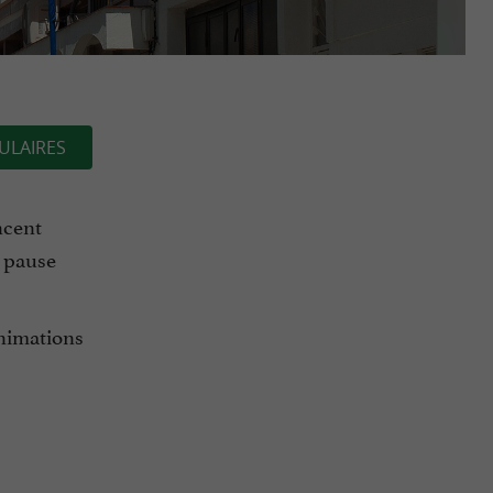
ULAIRES
ncent
n pause
animations