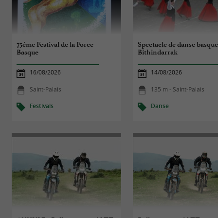
75éme Festival de la Force
Spectacle de danse basque 
Basque
Bithindarrak
16/08/2026
14/08/2026
Saint-Palais
135 m - Saint-Palais
Festivals
Danse