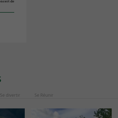
concert de
S
Se divertir
Se Réunir