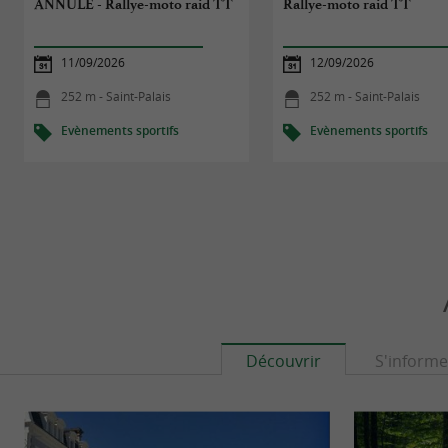
ANNULE - Rallye-moto raid TT
Rallye-moto raid TT
11/09/2026
12/09/2026
252 m - Saint-Palais
252 m - Saint-Palais
Evènements sportifs
Evènements sportifs
Découvrir
S'informe