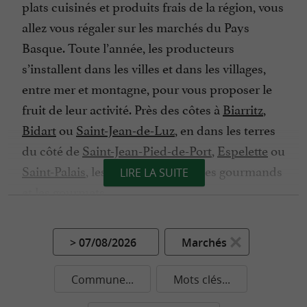
plats cuisinés et produits frais de la région, vous
allez vous régaler sur les marchés du Pays
Basque. Toute l’année, les producteurs
s’installent dans les villes et dans les villages,
entre mer et montagne, pour vous proposer le
fruit de leur activité. Près des côtes à
Biarritz
,
Bidart
ou
Saint-Jean-de-Luz
, en dans les terres
du côté de
Saint-Jean-Pied-de-Port
,
Espelette
ou
Saint-Palais
, les marchés attirent les gourmands
LIRE LA SUITE
et les gourmets.
Prévoyez le panier en osier pour sillonner les
marchés au Pays Basque, il y en a pour tous les
> 07/08/2026
Marchés
goûts et pour tous les budgets. Vous aimez la
charcuterie ? Dégustez le délicieux jambon de
Commune...
Mots clés...
Bayonne IGP, le saucisson ou le jambon issu