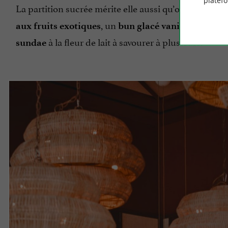
platef
La partition sucrée mérite elle aussi qu’on lui garde 
, un
aux fruits exotiques
bun glacé vanille-carame
à la fleur de lait à savourer à plusieurs.
sundae