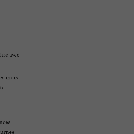
tre avec
les murs
te
ances
ournée