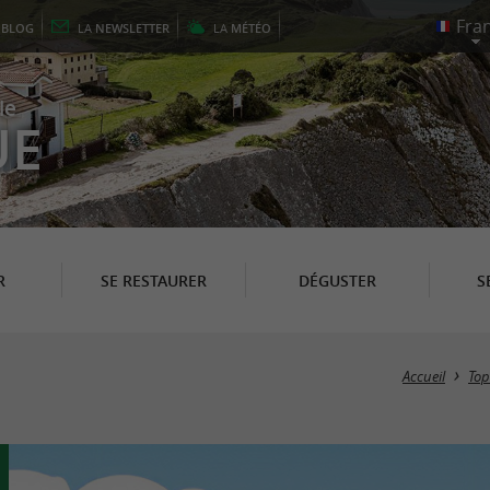
E
BLOG
LA
NEWSLETTER
LA
MÉTÉO
le
UE
R
SE RESTAURER
DÉGUSTER
S
Accueil
Top