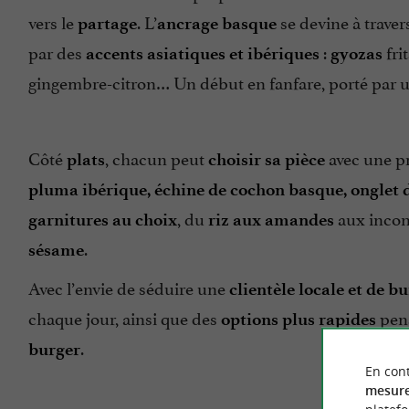
vers le
. L’
se devine à traver
partage
ancrage basque
par des
:
fri
accents asiatiques et ibériques
gyozas
gingembre-citron… Un début en fanfare, porté par 
Côté
, chacun peut
avec une pr
plats
choisir sa pièce
pluma ibérique, échine de cochon basque, onglet 
, du
aux inco
garnitures au choix
riz aux amandes
.
sésame
Avec l’envie de séduire une
clientèle locale et de b
chaque jour, ainsi que des
pens
options plus rapides
.
burger
En cont
mesure