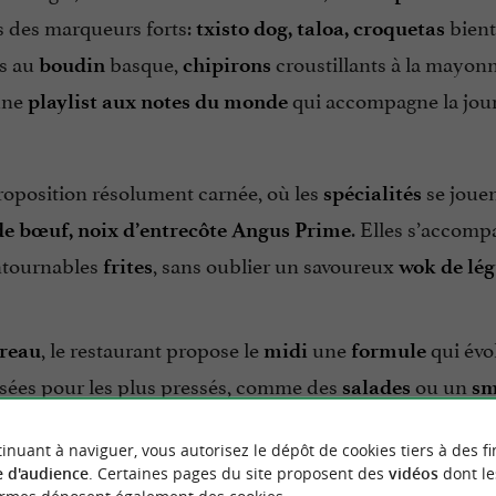
s des marqueurs forts:
bient
txisto dog, taloa, croquetas
ts au
basque,
croustillants à la mayon
boudin
chipirons
une
qui accompagne la jou
playlist aux notes du monde
oposition résolument carnée, où les
se jouent
spécialités
. Elles s’accom
de bœuf, noix d’entrecôte Angus Prime
ntournables
, sans oublier un savoureux
frites
wok de lé
, le restaurant propose le
une
qui évo
ureau
midi
formule
ées pour les plus pressés, comme des
ou un
salades
sm
inuant à naviguer, vous autorisez le dépôt de cookies tiers à des fi
 d'audience
. Certaines pages du site proposent des
vidéos
dont le