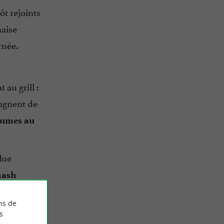
ôt rejoints
naise
rnée.
 au grill :
pagnent de
gumes au
lue
ash
ns de
s