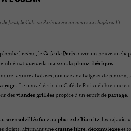
le de fond, le Café de Paris ouvre un nouveau chapitre. Et
plombe l’océan, le
ouvre un nouveau chapi
Café de Paris
e emblématique de la maison : la
.
pluma ibérique
, entre textures boisées, nuances de beige et de marron, 
. Le nouvel écrin du Café de Paris célèbre une car
 voyage
our des
propice à un esprit de
.
viandes grillées
partage
, les réjouiss
rasse ensoleillée face au phare de Biarritz
s doigts, affirmant une
,
et t
cuisine libre
décomplexée