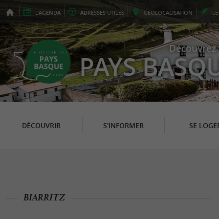
L'
AGENDA
ADRESSES
UTILES
GEO
LOCALISATION
L
Découvrez 
PAYS BASQ
DÉCOUVRIR
S'INFORMER
SE LOGE
BIARRITZ