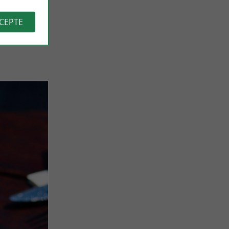
avlova
CCEPTE
, un
big