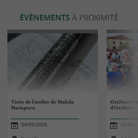
ÉVÈNEMENTS
À PROXIMITÉ
Visite de l'atelier de Makila
Oztibarreko
Harispuru
d'Oztibarre
04/09/2026
15/08/