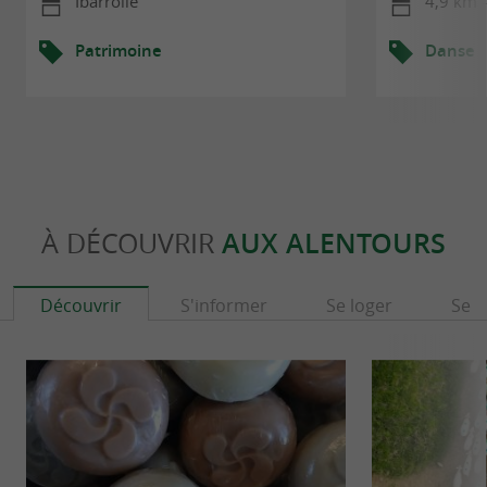
Ibarrolle
4,9 km -
Patrimoine
Danse
À DÉCOUVRIR
AUX ALENTOURS
Découvrir
S'informer
Se loger
Se r