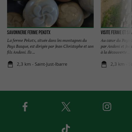
SAVONNERIE FERME PEKOTX
Visite Ferme et S
La ferme Pekotx, située dans les montagnes du
Au cœur du Pays b
Pays Basque, est dirigée par Jean Christophe et son
par Andoni et Jean
fils Andoni. Ils ...
à la découverte ...
2,3 km - Saint-Just-Ibarre
2,3 km - Sa