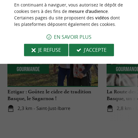
En continuant à naviguer, vous autorisez le dépôt de
NOUS AVONS TESTÉ
POUR VOUS
cookies tiers à des fins de
mesure d'audience
.
Certaines pages du site proposent des
vidéos
dont
les plateformes déposent également des cookies.
EN SAVOIR PLUS
JE REFUSE
J'ACCEPTE
Gourmande
Gourmand
Eztigar : Goûtez le cidre de tradition
La Route des
Basque, le Sagarnoa !
Basque, un r
autour de l’O
2,3 km - Saint-Just-Ibarre
2,8 km - 