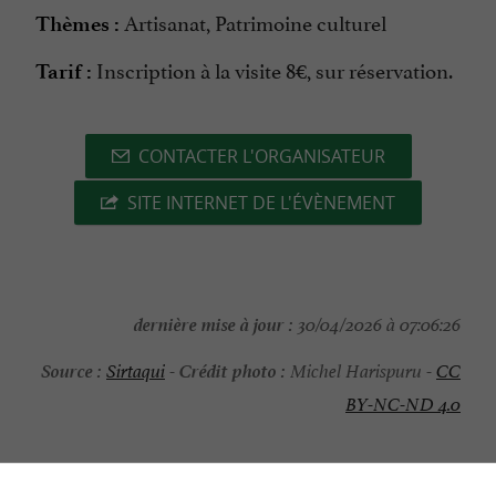
Artisanat, Patrimoine culturel
Thèmes :
Inscription à la visite 8€, sur réservation.
Tarif :
CONTACTER L'ORGANISATEUR
SITE INTERNET DE L'ÉVÈNEMENT
dernière mise à jour :
30/04/2026 à 07:06:26
Source :
Crédit photo :
Sirtaqui
-
Michel Harispuru -
CC
BY-NC-ND 4.0