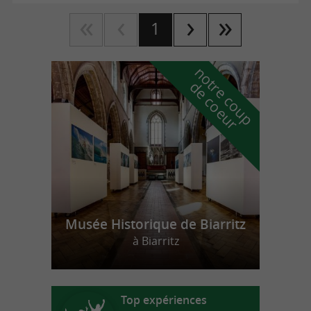
1
n
o
t
e
c
o
u
p
e
c
o
e
u
r
d
r
Musée Historique de Biarritz
à Biarritz
Top expériences