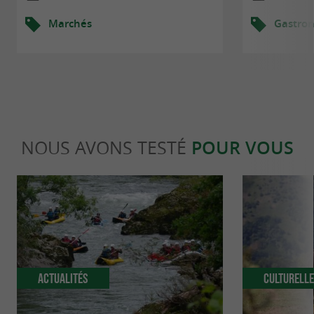
Marchés
Gastro
NOUS AVONS TESTÉ
POUR VOUS
Actualités
Culturell