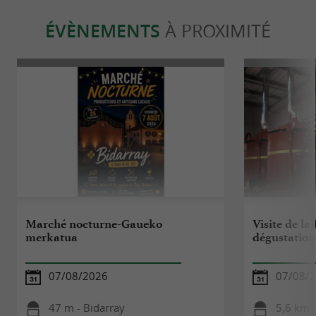
ÉVÈNEMENTS
À PROXIMITÉ
Marché nocturne-Gaueko
Visite de la 
merkatua
dégustation
07/08/2026
07/08/
47 m - Bidarray
5,6 km 