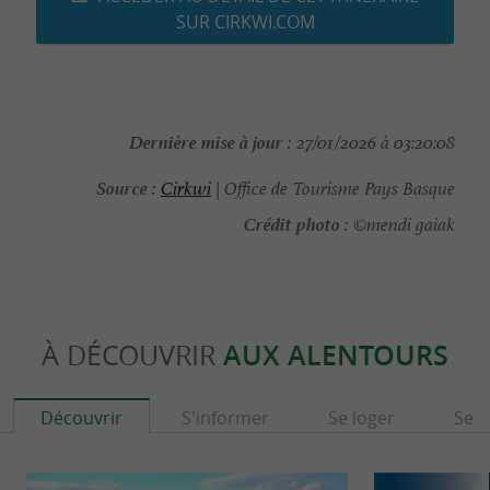
SUR CIRKWI.COM
Dernière mise à jour :
27/01/2026 à 03:20:08
Source :
Cirkwi
| Office de Tourisme Pays Basque
Crédit photo :
©mendi gaiak
À DÉCOUVRIR
AUX ALENTOURS
Découvrir
S'informer
Se loger
Se r