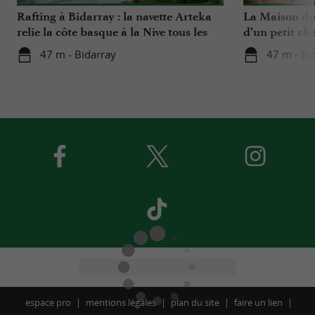
Rafting à Bidarray : la navette Arteka
La Maison du 
relie la côte basque à la Nive tous les
d’un petit che
mardis cet été
Basque
47 m - Bidarray
47 m - Bi
espace pro
mentions légales
plan du site
faire un lien