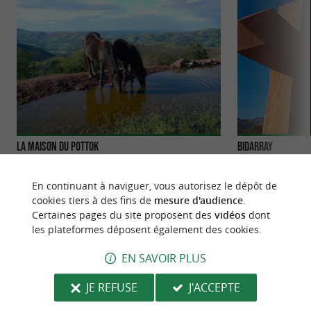
La Maison du Pottok
Bidarray
LA MAISON DU POTTOK – RESERVE DU
Du bord de la rivi
POTTOKA Petit Cheval Sauvage du Pays Basque
Canoë, le village 
En continuant à naviguer, vous autorisez le dépôt de
Visites Guidées Autrefois le Pottok ...
colline en ...
cookies tiers à des fins de
mesure d'audience
.
Certaines pages du site proposent des
vidéos
dont
47 m - Bidarray
51 m - Bid
les plateformes déposent également des cookies.
EN SAVOIR PLUS
JE REFUSE
J'ACCEPTE