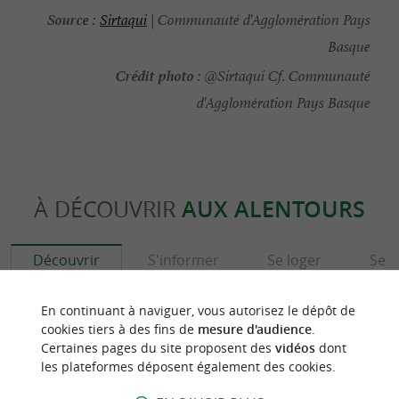
Source :
Sirtaqui
| Communauté d'Agglomération Pays
Basque
Crédit photo :
@Sirtaqui Cf. Communauté
d'Agglomération Pays Basque
À DÉCOUVRIR
AUX ALENTOURS
Découvrir
S'informer
Se loger
Se r
En continuant à naviguer, vous autorisez le dépôt de
cookies tiers à des fins de
mesure d'audience
.
Certaines pages du site proposent des
vidéos
dont
les plateformes déposent également des cookies.