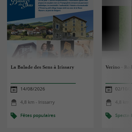
La Balade des Sens à Irissary
Verino - Ro
14/08/2026
02/10/
4,8 km - Irissarry
4,8 km -
Fêtes populaires
Spectac