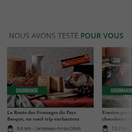
NOUS AVONS TESTÉ
POUR VOUS
Gourmande
Gourmand
La Route des Fromages du Pays
Evasion gour
Basque, un road-trip enchanteur
chocolatier p
autour de l’Ossau Iraty
à Saint-Palais
9,6 km - Larceveau-Arros-Cibits
13,2 km - 