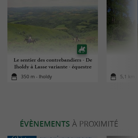
Le sentier des contrebandiers - De
Iholdy à Lasse variante - équestre
350 m - Iholdy
5,1 km -
ÉVÈNEMENTS
À PROXIMITÉ