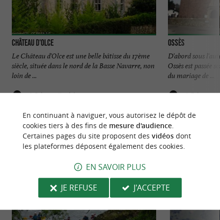
Château d'Olce
Ossès
Le Château d'Olce est une belle bâtisse du 17ème
D'abord sous l'aut
siècle, située dans le nord de la Basse Navarre, non
Ossès est passée so
loin de ...
du mariage de ...
4,2 km - Iholdy
4,5 km - O
En continuant à naviguer, vous autorisez le dépôt de
cookies tiers à des fins de
mesure d'audience
.
Certaines pages du site proposent des
vidéos
dont
les plateformes déposent également des cookies.
EN SAVOIR PLUS
NOUS AVONS TESTÉ
POUR VOUS
JE REFUSE
J'ACCEPTE