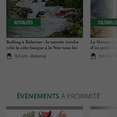
Actualités
Culturell
Rafting à Bidarray : la navette Arteka
La Maison du 
relie la côte basque à la Nive tous les
d’un petit che
mardis cet été
Basque
9,6 km - Bidarray
9,6 km - 
ÉVÈNEMENTS
À PROXIMITÉ