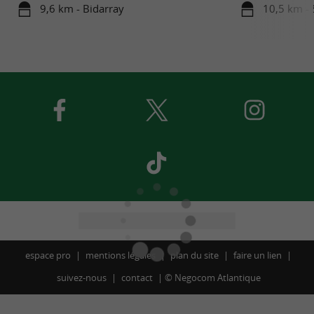
9,6 km - Bidarray
10,5 km - 
espace pro
mentions légales
plan du site
faire un lien
suivez-nous
contact
©
Negocom Atlantique