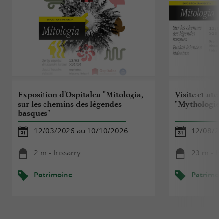
Exposition d'Ospitalea "Mitologia,
Visite et ate
sur les chemins des légendes
"Mythologie
basques"
12/03/2026 au 10/10/2026
12/08/
2 m - Irissarry
23 m - I
Patrimoine
Patrimo