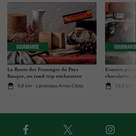
Gourmande
Gourmand
La Route des Fromages du Pays
Evasion gour
Basque, un road-trip enchanteur
chocolatier p
autour de l’Ossau Iraty
à Saint-Palais
9,8 km - Larceveau-Arros-Cibits
13,0 km - 