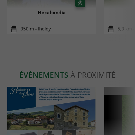
Hoxahandia
350 m - Iholdy
5,3 km -
ÉVÈNEMENTS
À PROXIMITÉ