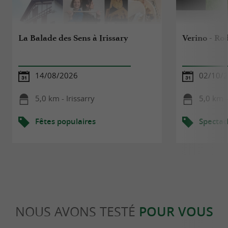
La Balade des Sens à Irissary
Verino - Ro
14/08/2026
02/10/
5,0 km - Irissarry
5,0 km -
Fêtes populaires
Spectac
NOUS AVONS TESTÉ
POUR VOUS