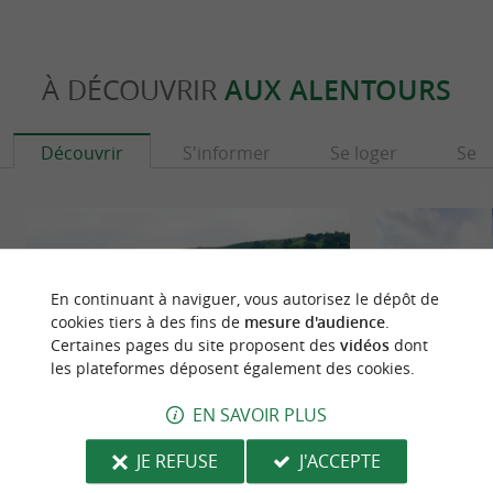
À DÉCOUVRIR
AUX ALENTOURS
Découvrir
S'informer
Se loger
Se r
En continuant à naviguer, vous autorisez le dépôt de
cookies tiers à des fins de
mesure d'audience
.
Certaines pages du site proposent des
vidéos
dont
les plateformes déposent également des cookies.
EN SAVOIR PLUS
Château d'Olce
Saint Martin d'Ar
JE REFUSE
J'ACCEPTE
Le Château d'Olce est une belle bâtisse du 17ème
Belles demeures bas