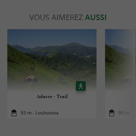
VOUS AIMEREZ
AUSSI
Adarre - Trail
93 m - Louhossoa
93 m - 