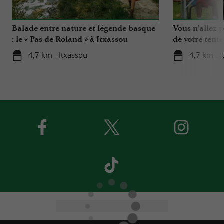
Balade entre nature et légende basque
Vous n’allez 
: le « Pas de Roland » à Itxassou
de votre tent
4,7 km - Itxassou
4,7 km - 