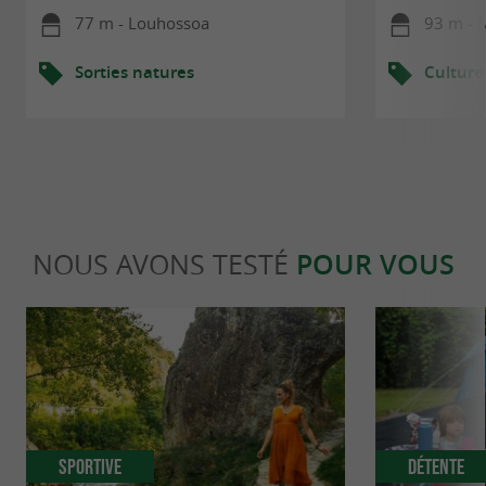
77 m - Louhossoa
93 m - 
Sorties natures
Culture
NOUS AVONS TESTÉ
POUR VOUS
Sportive
Détente