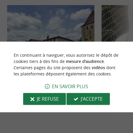
En continuant à naviguer, vous autorisez le dépôt de
cookies tiers à des fins de
mesure d'audience
.
Certaines pages du site proposent des
vidéos
dont
Louhossoa
La Forêt des Lapi
les plateformes déposent également des cookies.
Au pide du Mont Baïgurra, Louhossoa est un très
Découvrir dans un 
EN SAVOIR PLUS
joli petit village d'environ 600 habitants, qui sur
races de lapins et d
la route de ...
Sur les ...
JE REFUSE
J'ACCEPTE
93 m - Louhossoa
1,2 km - I