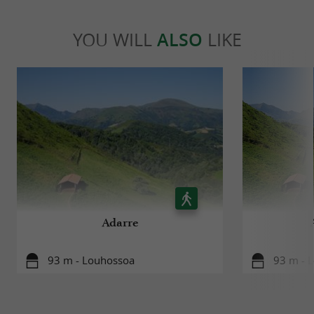
YOU WILL
ALSO
LIKE
Adarre
93 m - Louhossoa
93 m - 