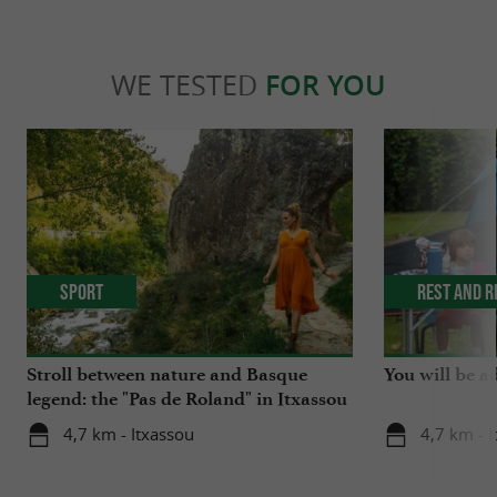
WE TESTED
FOR YOU
Sport
Rest and r
Stroll between nature and Basque
You will be a
legend: the "Pas de Roland" in Itxassou
4,7 km - Itxassou
4,7 km - 