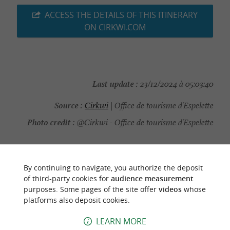
ACCESS THE DETAILS OF THIS ITINERARY
ON CIRKWI.COM
Last update :
23/12/2024 à 05:03:40
Source :
Cirkwi
| Office de tourisme d'Espelette
Photo credit :
@Cirkwi - Office de tourisme d'Espelette
By continuing to navigate, you authorize the deposit
of third-party cookies for
audience measurement
TO DISCOVER
AROUND
purposes. Some pages of the site offer
videos
whose
platforms also deposit cookies.
Discover
Information
Accommodation
LEARN MORE