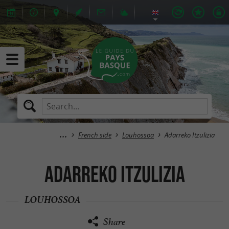
French side
Louhossoa
Adarreko Itzulizia
Adarreko Itzulizia
LOUHOSSOA
Share