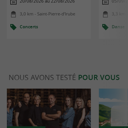
20/08/2026 au 22/08/2026
05/09/
3,0 km - Saint-Pierre-d'Irube
3,3 km 
Concerts
Danse
NOUS AVONS TESTÉ
POUR VOUS