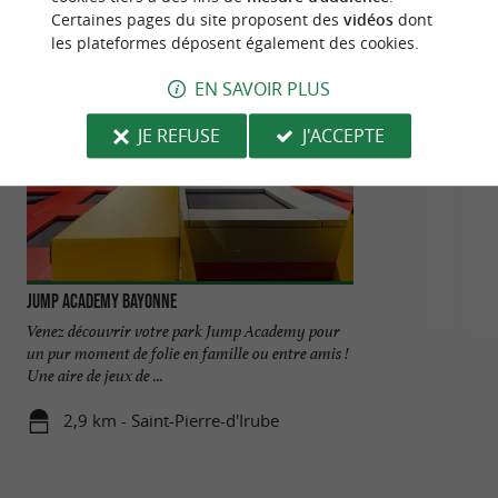
Certaines pages du site proposent des
vidéos
dont
les plateformes déposent également des cookies.
EN SAVOIR PLUS
JE REFUSE
J'ACCEPTE
Jump Academy Bayonne
Le Béret Français
Venez découvrir votre park Jump Academy pour
Atelier de fabricat
un pur moment de folie en famille ou entre amis !
boutique d'usine F
Une aire de jeux de ...
de 10 ans, ...
2,9 km - Saint-Pierre-d'Irube
3,9 km - 