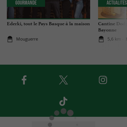
Gourmande
Actualité
Ederki, tout le Pays Basque à la maison
Cantine Dodu
Bayonne
Mouguerre
5,6 km - 