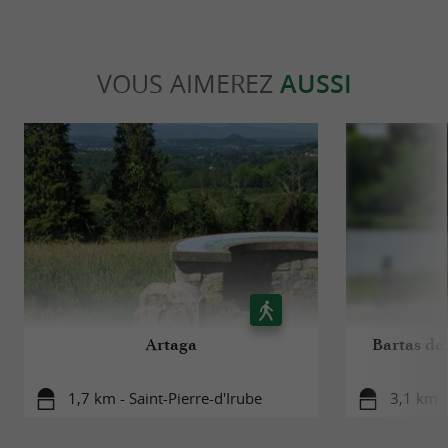
VOUS AIMEREZ
AUSSI
Artaga
Bartas de
1,7 km - Saint-Pierre-d'Irube
3,1 km 