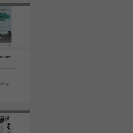
umance
thérey