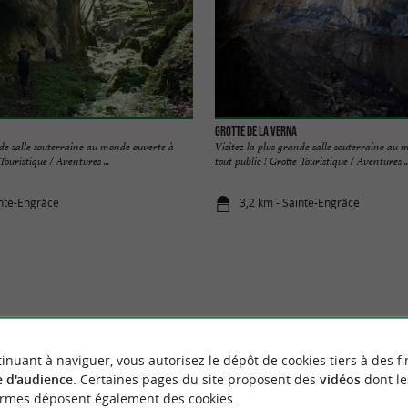
Grotte de la Verna
nde salle souterraine au monde ouverte à
Visitez la plus grande salle souterraine au
Touristique / Aventures ...
tout public ! Grotte Touristique / Aventures ..
inte-Engrâce
3,2 km - Sainte-Engrâce
VOUS AIMEREZ
AUSSI
inuant à naviguer, vous autorisez le dépôt de cookies tiers à des fi
 d'audience
. Certaines pages du site proposent des
vidéos
dont le
ormes déposent également des cookies.