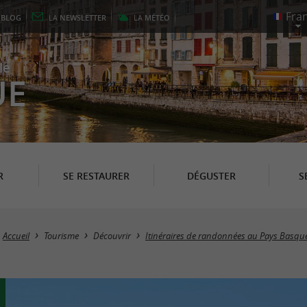
E
BLOG
LA
NEWSLETTER
LA
MÉTÉO
le
UE
R
SE RESTAURER
DÉGUSTER
S
Accueil
Tourisme
Découvrir
Itinéraires de randonnées au Pays Basqu