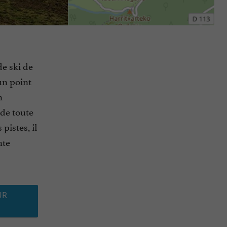
de ski de
 un point
n
 de toute
pistes, il
nte
UR