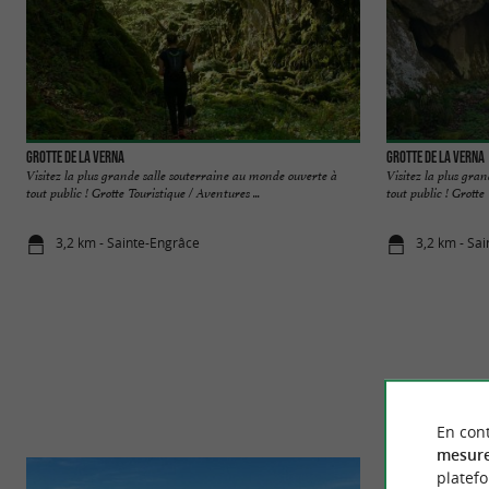
Grotte de la Verna
Grotte de la Verna
Visitez la plus grande salle souterraine au monde ouverte à
Visitez la plus gra
tout public ! Grotte Touristique / Aventures ...
tout public ! Grotte 
3,2 km - Sainte-Engrâce
3,2 km - Sa
En cont
mesure
platef