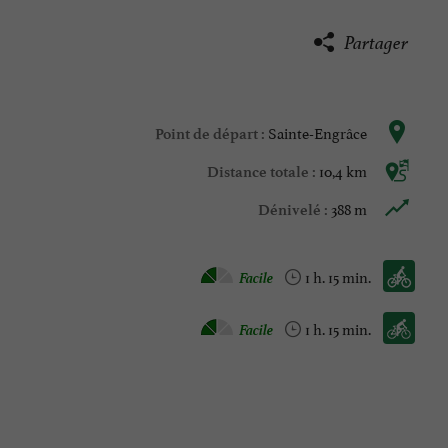
Partager
Sainte-Engrâce
Point de départ :
10,4 km
Distance totale :
388 m
Dénivelé :
Vélo vtc :
Facile
1 h. 15 min.
Vélo / route :
Facile
1 h. 15 min.