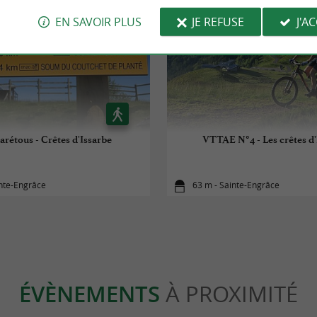
EN SAVOIR PLUS
JE REFUSE
J'A
arétous - Crêtes d'Issarbe
VTTAE N°4 - Les crêtes d'
inte-Engrâce
63 m - Sainte-Engrâce
ÉVÈNEMENTS
À PROXIMITÉ