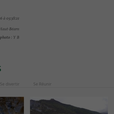
 à 03:38:21
Haut-Béarn
photo :
Y B
S
Se divertir
Se Réunir