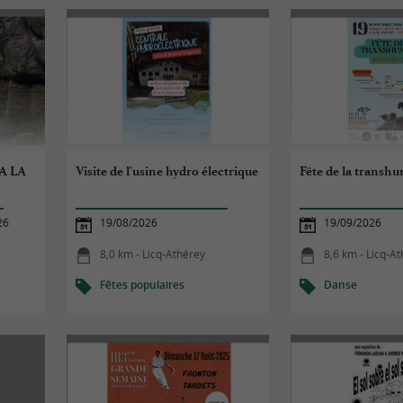
A LA
Visite de l'usine hydro électrique
Fête de la transh
I
26
19/08/2026
19/09/2026
8,0 km - Licq-Athérey
8,6 km - Licq-A
Fêtes populaires
Danse