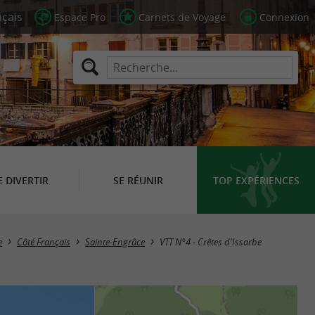
Espace Pro
Carnets de Voyage
Connexion
E DIVERTIR
SE RÉUNIR
TOP EXPÉRIENCES
e
Côté Français
Sainte-Engrâce
VTT N°4 - Crêtes d'Issarbe