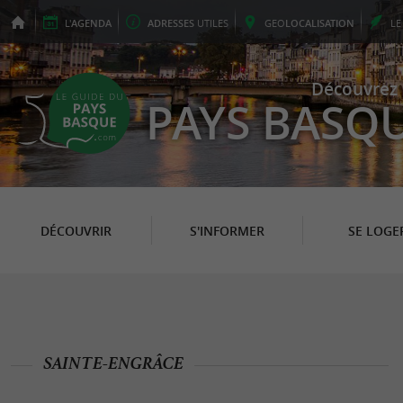
L'
AGENDA
ADRESSES
UTILES
GEO
LOCALISATION
L
Découvrez 
PAYS BASQ
DÉCOUVRIR
S'INFORMER
SE LOGE
SAINTE-ENGRÂCE