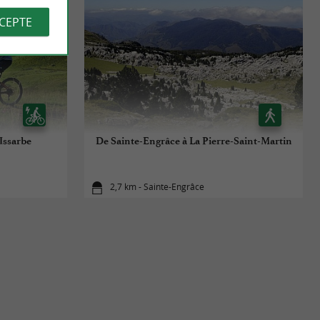
CCEPTE
Issarbe
De Sainte-Engrâce à La Pierre-Saint-Martin
2,7 km - Sainte-Engrâce