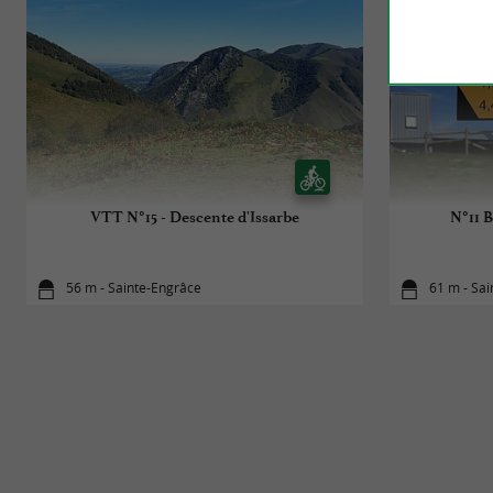
VTT N°15 - Descente d'Issarbe
N°11 B
56 m - Sainte-Engrâce
61 m - Sa