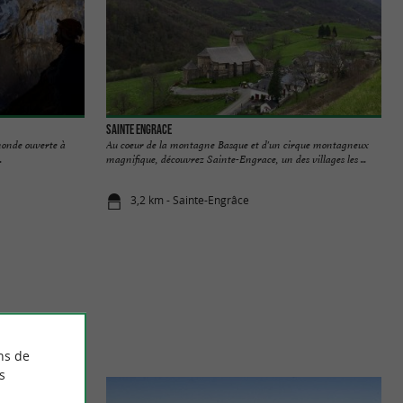
Sainte Engrace
 monde ouverte à
Au coeur de la montagne Basque et d'un cirque montagneux
.
magnifique, découvrez Sainte-Engrace, un des villages les ...
3,2 km - Sainte-Engrâce
ns de
s