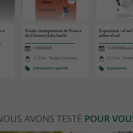
e à
Finale championnat de France
Exposition : el sol 
de Chistera Joko Garbi
sobre el sol
17/08/2026
11/07/2026 au 
12,0 km - Tardets-Sorholus
12,1 km - Tarde
Evènements sportifs
Expositions
NOUS AVONS TESTÉ
POUR VOU