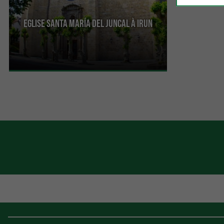
Eglise Santa María del Juncal à Irun
Construite au XVIème siècle, elle fut construite
malgré la désapprobation du Vice-Roi de Navarre
et de la ...