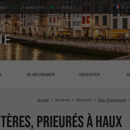
E
BLOG
LA
NEWSLETTER
LA
MÉTÉO
le
UE
R
SE RESTAURER
DÉGUSTER
S
Accueil
Tourisme
Découvrir
Sites Touristiques
stères, Prieurés à Haux