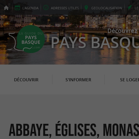
L'
AGENDA
ADRESSES
UTILES
GEO
LOCALISATION
L
Découvrez 
PAYS BASQ
DÉCOUVRIR
S'INFORMER
SE LOGE
Abbaye, Églises, Mona