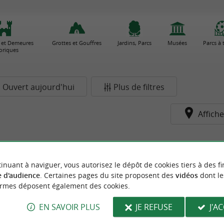
 et Demeures
Grottes et Gouffres
Jardins, Parcs
Musées
Parcs à
toriques
Ouvert aujourd'hui
Plus de filtres
Affiche
inuant à naviguer, vous autorisez le dépôt de cookies tiers à des fi
 d'audience
. Certaines pages du site proposent des
vidéos
dont le
ormes déposent également des cookies.
EN SAVOIR PLUS
JE REFUSE
J'A