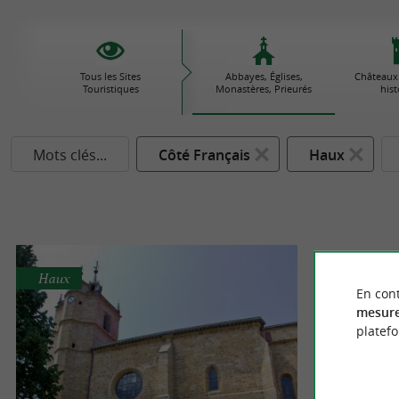
Tous les Sites
Abbayes, Églises,
Châteaux
Touristiques
Monastères, Prieurés
his
Mots clés...
Côté Français
Haux
Haux
En cont
mesure
platef